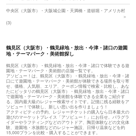
中央区（大阪市）・大阪城公園・天満橋・道頓堀・アメリカ村
(3)
鶴見区（大阪市）・鶴見緑地・放出・今津・諸口の遊園
地・テーマパーク・美術館探し
鶴見区（大阪市）・鶴見緑地・放出・今津・諸口で体験できる遊
園地・テーマパーク・美術館の店舗一覧です。
アソビュー！は、鶴見区（大阪市）・鶴見緑地・放出・今津・諸
口にて遊園地・テーマパーク・美術館が体験できる場所を取り寄
せ、価格、人気順、エリア、クーポン情報で検索・比較し、あな
たにピッタリの鶴見区（大阪市）・鶴見緑地・放出・今津・諸口
で遊園地・テーマパーク・美術館を体験できる企業をご紹介す
る、国内最大級のレジャー検索サイトです。記憶に残る経験をア
ソビュー！で体験し、新しい思い出を作りましょう！
アクティビティの予約、レジャーチケットの購入なら日本最大の
遊びのマーケットプレイス「アソビュー！」にお任せ。パラグラ
イダーやラフティングなどのアウトドア、陶芸体験などの文化体
験、遊園地・水族館などのレジャー施設、日帰り温泉などを約
15,000プランを比較・購入することができます。