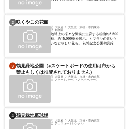
会」の跡地で、現在では広大な敷地の中に、
様々な施設があります。「山のエリア」や、
「咲くやこの花館」、「自然体験観察園」、
「乗馬苑」など、大小様々な自然スポットが
咲くやこの花館
2
点在し、日々訪れる市民や観光客に癒しを提
供しています。 特に、「咲くやこの花館」
大阪府
大阪城・京橋・市内東部
動物園
では一年中、様々な花が咲き誇り、季節によ
地球上の様々な気候に生育する植物約5,500
って変わる花々は訪れるたびに異なる風景を
種、約15,000株を展示。ヒマラヤの青いケ
魅せてくれます。また、「山のエリア」で
シなど珍しい花も。 花博記念公園鶴見緑地
は、豊かな自然に囲まれながらのピクニック
内にある、日本有数の総合植物館。もともと
や散策が人気で、それぞれのエリアが四季
は、EXPO'90「国際花と緑の博覧会」で大
折々の風情を作り出しています。 さらに、
阪市のパビリオンとして使われたもの。名称
バーベキュー場やプールなどのレジャー施設
の「咲くやこの花館」は、当時一般公募で決
も充実しており、家族連れからカップルまで
鶴見緑地公園（※スケートボードの使用は市から
3
定したもので、古今和歌集にうたわれてい
幅広く楽しむことが出来ます。また、季節ご
る、「難波津に咲くやこの花冬ごもり 今は
禁止もしくは推奨されておりません）
とに様々なイベントも開催され、訪れるたび
春べと咲くやこの花」の古歌に由来したとい
大阪府
大阪城・京橋・市内東部
に新たな発見や楽しみがあります。 都会の
う。館内は展示会や、音楽会を開催できるフ
スケートパーク・スケボーパーク
喧騒から離れ、心地よい自然の中でゆったり
ラワーホール／ヤシやガジュマルなどの熱帯
と過ごすことができる花博記念公園鶴見緑
雨林植物展／ハワイやタヒチの美しい風景を
地。その魅力溢れる緑豊かな空間で、心地よ
連想させる熱帯花木室／アフリカや南・北ア
い一日をお過ごしいただければと思います。
メリカなどの乾燥地に生えるサボテン・多肉
植物室／山岳部に見られる高山植物室／南･
北極の植物を展示した極地植物室／外部庭園
／展示室のゾーンからなり、合わせて5,500
鶴見緑地庭球場
4
種、約15,000株の植物を栽培展示してい
大阪府
大阪城・京橋・市内東部
る。外観は約5,000枚のガラスが用いられ、
テニスコートレンタル
水面に浮かぶスイレンをイメージしたもの。