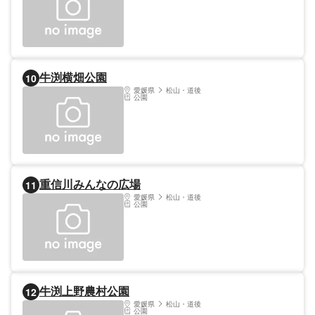
牛渕横畑公園
10
愛媛県
松山・道後
公園
重信川みんなの広場
11
愛媛県
松山・道後
公園
牛渕上野農村公園
12
愛媛県
松山・道後
公園