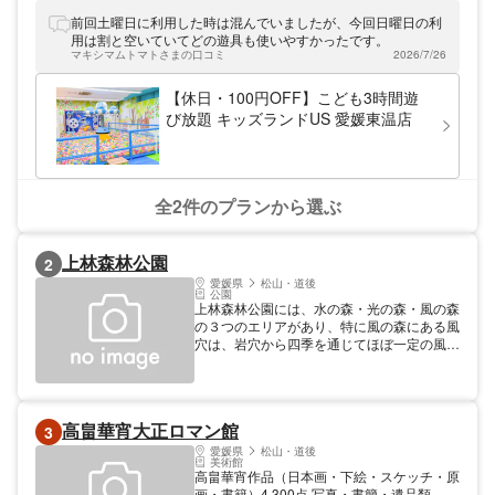
はじめ、ボールプール、メリーゴーランド、
トランポリンやゲームなど楽しさいっぱい。
前回土曜日に利用した時は混んでいましたが、今回日曜日の利
天候に左右されずに、雨の日も存分にからだ
用は割と空いていてどの遊具も使いやすかったです。
を動かして遊ぶことができますよ。愛媛東温
マキシマムトマトさまの口コミ
2026/7/26
店は、伊予鉄横河原線「見奈良駅」から徒歩
約6分です。
【休日・100円OFF】こども3時間遊
び放題 キッズランドUS 愛媛東温店
全2件のプランから選ぶ
上林森林公園
2
愛媛県
松山・道後
公園
上林森林公園には、水の森・光の森・風の森
の３つのエリアがあり、特に風の森にある風
穴は、岩穴から四季を通じてほぼ一定の風が
吹き出し、夏になると外気との温度差により
神秘的な霧が発生することから、涼を求める
大勢の人で賑わいます。
高畠華宵大正ロマン館
3
愛媛県
松山・道後
美術館
高畠華宵作品（日本画・下絵・スケッチ・原
画・書籍）4,300点 写真・書簡・遺品類