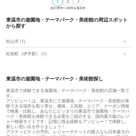
1
2
全
21
件中
1~20
件を表示中
東温市の遊園地・テーマパーク・美術館の周辺スポット
から探す
松山市 (1)
松前町（伊予郡） (1)
東温市の遊園地・テーマパーク・美術館探し
東温市で体験できる遊園地・テーマパーク・美術館の店舗一覧で
す。
アソビュー！は、東温市にて遊園地・テーマパーク・美術館が体
験できる場所を取り寄せ、価格、人気順、エリア、クーポン情報
で検索・比較し、あなたにピッタリの東温市で遊園地・テーマパ
ーク・美術館を体験できる企業をご紹介する、国内最大級のレジ
ャー検索サイトです。記憶に残る経験をアソビュー！で体験し、
新しい思い出を作りましょう！
アクティビティの予約、レジャーチケットの購入なら日本最大の