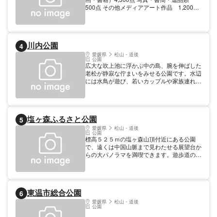
500点 その他メディアアート作品 1,200点
大正・昭和初期資料 5,200点 【料金】 大
人: 500円 小学生以下無料 【規模】入館者数
（年間）：7,000人
川内公園
4
愛媛県
松山・道後
公園
広大な吹上池に浮かぶ中の島、腕を伸ばした
老松が静寂な佇まいをみせる公園です。水辺
には水鳥が遊び、若いカップルや家族連れの
憩いの場となっています。
塩ヶ森ふるさと公園
5
愛媛県
松山・道後
公園
標高５２５ｍの塩ヶ森山頂付近にある公園
で、遠くは中国山脈まで見わたせる展望台か
らの大パノラマを満喫できます。遊歩道の散
策では、春の桜・シャクナゲ、夏のアジサ
イ、秋の紅葉が、訪れる人々を楽しませてく
れます。園内にはキャンプ場や木製遊具など
が整備されているので、家族でのキャンプや
東温市総合公園
6
ピクニックにおすすめです。 【料金】 無料
【規模】標高：525m
愛媛県
松山・道後
公園