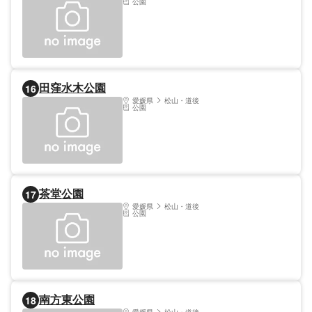
公園
田窪水木公園
16
愛媛県
松山・道後
公園
茶堂公園
17
愛媛県
松山・道後
公園
南方東公園
18