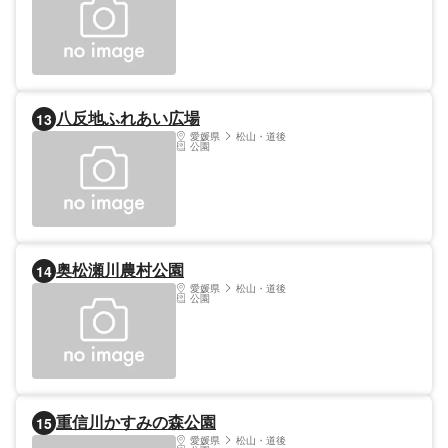
八反地ふれあい広場
13
愛媛県
松山・道後
公園
奥松瀬川農村公園
14
愛媛県
松山・道後
公園
重信川かすみの森公園
15
愛媛県
松山・道後