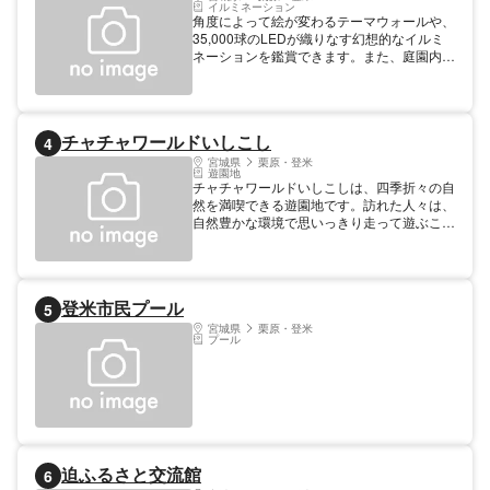
イルミネーション
角度によって絵が変わるテーマウォールや、
35,000球のLEDが織りなす幻想的なイルミ
ネーションを鑑賞できます。また、庭園内で
車の往来が無く、お子様連れにも好評です。
チャチャワールドいしこし
4
宮城県
栗原・登米
遊園地
チャチャワールドいしこしは、四季折々の自
然を満喫できる遊園地です。訪れた人々は、
自然豊かな環境で思いっきり走って遊ぶこと
ができ、心からスッキリ感を得られます。
どこを見ても緑の風景が広がり、季節によっ
ては様々な花が咲き誇る光景を楽しむことが
可能です。手作りのランチを持ってゆっくり
登米市民プール
5
と散歩したり、素敵な景色を眺めながらの休
憩は格別です。遊園地のアトラクションも多
宮城県
栗原・登米
プール
数用意されており、どんな年代の人々も満足
できることと思います。 場所は登米市石越
町南郷にあり、公式ウェブサイトには最新情
報やイベント情報などが掲載されています。
熱中症対策の案内なども行われているので、
安心して利用できます。 ぜひ一度、チャチ
ャワールドいしこしに足を運んで、家族や友
人と素晴らしい時間を過ごしてみてはいかが
迫ふるさと交流館
6
でしょうか。きっと新鮮な驚きや喜びが待っ