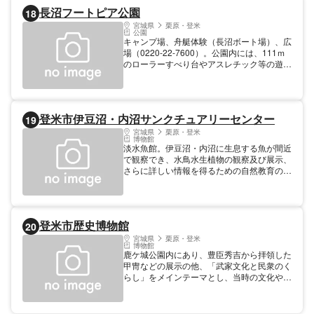
る。
長沼フートピア公園
18
宮城県
栗原・登米
公園
キャンプ場、舟艇体験（長沼ボート場）、広
場（0220-22-7600）。公園内には、111ｍ
のローラーすべり台やアスレチック等の遊具
があり、家族で楽しめる公園です。 【規
模】面積：12ha
登米市伊豆沼・内沼サンクチュアリーセンター
19
宮城県
栗原・登米
博物館
淡水魚館。伊豆沼・内沼に生息する魚が間近
で観察でき、水鳥水生植物の観察及び展示、
さらに詳しい情報を得るための自然教育の館
です。
登米市歴史博物館
20
宮城県
栗原・登米
博物館
鹿ケ城公園内にあり、豊臣秀吉から拝領した
甲冑などの展示の他、「武家文化と民衆のく
らし」をメインテーマとし、当時の文化や生
活の様子を楽しく学習することができる。