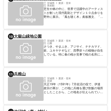
宮城県
栗原・登米
美術館
芝生や林の中に、世界で活躍中のアーティス
トが創った現代彫刻とデザイン１０点余りを
野外に展示。「風を聴く木」眞板雅文、「日
の出・日の入」高山登、「四季」アドゥルバ
ル・コルメナレーズ、「構成主義者、絶対主
義者の構成」ガリー・ファイフ、「ストラク
チャー・曼陀羅」楢葉雍、「取り除かれた空
大嶽山緑地公園
10
間」佐藤達、「弥生の満月」マイケル・ウォ
レン
宮城県
栗原・登米
公園
さつき、やまぶき、アジサイ、ナナカマド、
萩、ユキヤナギなど、四季折々の植物が自生
している。特に春の桜が見事で桜の名所に数
えられる。
兵粮山
11
宮城県
栗原・登米
史跡
天正19年（1591年）7月佐沼の役で、伊達
政宗の軍が、この地に兵糧を運び炊飯の場所
としたことから、この地名が伝えられてい
る。長沼に面した展望地。