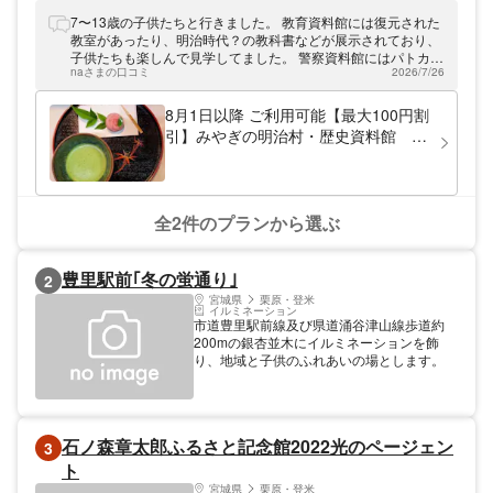
7〜13歳の子供たちと行きました。 教育資料館には復元された
教室があったり、明治時代？の教科書などが展示されており、
子供たちも楽しんで見学してました。 警察資料館にはパトカー
naさまの口コミ
2026/7/26
や白バイに乗ったり、手錠をかけて取り調べし、留置所へ連行
してと警察ごっこを楽しんでいました。 他の所もゆっくり見た
かったのですが、子供たちはその二か所で満足してしまい、全
8月1日以降 ご利用可能【最大100円割
ては回れませんでした。
引】みやぎの明治村・歴史資料館 ク
ーポン（6館共通入館＋春蘭亭でのお
抹茶和菓子）
全2件のプランから選ぶ
豊里駅前｢冬の蛍通り｣
2
宮城県
栗原・登米
イルミネーション
市道豊里駅前線及び県道涌谷津山線歩道約
200mの銀杏並木にイルミネーションを飾
り、地域と子供のふれあいの場とします。
石ノ森章太郎ふるさと記念館2022光のページェン
3
ト
宮城県
栗原・登米