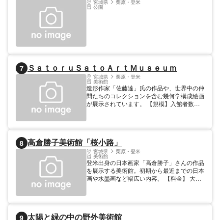
宮城県
栗原・登米
ていることでしょう。
公園
ＳａｔｏｒｕＳａｔｏＡｒｔＭｕｓｅｕｍ
7
宮城県
栗原・登米
美術館
造形作家「佐藤達」氏の作品や、世界中の仲
間たちのコレクションを含む幾何学構成絵画
が展示されています。 【規模】入館者数
（年間）：1,400人
高倉勝子美術館「桜小路」
8
宮城県
栗原・登米
美術館
登米出身の日本画家「高倉勝子」さんの作品
を展示する美術館。初期から最近までの日本
画や水墨画など幅広い内容。 【料金】 大人:
200円 20名以上の場合、160円 高校生: 150
円 20名以上の場合、120円 中学生: 100円
20名以上の場合、80円 小学生: 100円 20名
以上の場合、80円 【規模】入館者数（年
太陽と緑の中の野外美術館
9
間）：4,000人