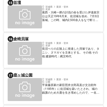
首壇
15
宮城県
栗原・登米
史跡
葛西・大崎一揆の討伐の命を受けた伊達政宗
公は天正19年6月末、佐沼城を攻め、7月3日
落城。この時、城内2,500余人をなで斬り、
今の首壇に首級を葬った。大正2年7月、当
時の佐沼町長はじめ郷党有志が現存する碑を
建立した。
倉崎貝塚
16
宮城県
栗原・登米
史跡
長沼べりの丘陵上に発達した貝塚であり、タ
ニシ、ヌマガイを主体とする。 その他 その
他 建築時代：縄文時代
鹿ヶ城公園
17
宮城県
栗原・登米
公園
平泉藤原家の家臣照井太郎高直が文治初年
（1185年）に佐沼城を築いたとされ、城の
鎮護のため大鹿を生き埋めしたので、一名
「鹿ヶ城」とも称されるようになった。葛西
大崎一揆討伐の後、政宗がこれを拝領した。
周囲にはテニスコート、ゲートボール場があ