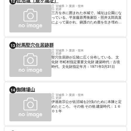
佐沼城（鹿ヶ城址）
12
宮城県
栗原・登米
史跡
三方を水に囲まれた水城で、城址は公園にな
っている。平泉藤原秀衡家臣・照井太郎高直
によって築かれ、鎭護のため鹿を生き埋めし
たことから「鹿ヶ城」と呼ばれる。 文化財
市町村指定重要文化財 建築時代：１１８７
年、文化財指定年月：1975年8月3日 その他
駐車場 大型車3台、普通車20台
対馬堅穴住居跡群
13
宮城県
栗原・登米
史跡
堅穴住居跡が丘陵に広く分布している。 文
化財 市町村指定重要文化財 建築時代：古墳
時代、文化財指定年月：1971年3月31日
御陣場山
14
宮城県
栗原・登米
史跡
伊達政宗公が佐沼城を討伐のために本陳と定
めたところ。 その他 その他 建築時代：１６
０１年