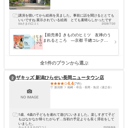
講演を聴いてから絵画を見ました。事前に話を聞けるととても
いいですね 展示されている絵画 とても素晴らしかったです
izaさまの口コミ
2026/7/20
【前売券】きもののヒミツ 友禅のう
まれるところ ―京都 千總コレクシ
ョンを中心に―
全1件のプランから選ぶ
ザキッズ 新潟ひらせい長岡ニュータウン店
2
4.4
(7件)
新潟県
柏崎・寺泊・長岡・魚沼（湯之谷）
1歳、4歳の子どもを連れて遊びにいきました。楽しすぎて子ど
もはなかなか帰りたがらず…当初の予定よりも長く滞在をして
いました。
さーままさまの口コミ
2026/8/6