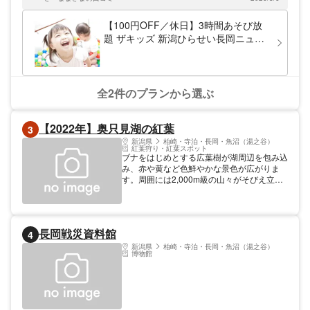
【100円OFF／休日】3時間あそび放
題 ザキッズ 新潟ひらせい長岡ニュー
タウン店
全2件のプランから選ぶ
【2022年】奥只見湖の紅葉
3
新潟県
柏崎・寺泊・長岡・魚沼（湯之谷）
紅葉狩り・紅葉スポット
ブナをはじめとする広葉樹が湖周辺を包み込
み、赤や黄など色鮮やかな景色が広がりま
す。周囲には2,000m級の山々がそびえ立っ
ており、時期によっては冠雪と紅葉のコント
ラストを楽しむことができます。
長岡戦災資料館
4
新潟県
柏崎・寺泊・長岡・魚沼（湯之谷）
博物館