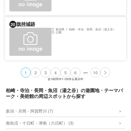
旗持城跡
20
新潟県
柏崎・寺泊・長岡・魚沼（湯之谷）
公園
•••
1
2
3
4
5
6
10
全
182
件中
1~20
件を表示中
柏崎・寺泊・長岡・魚沼（湯之谷）の遊園地・テーマパ
ーク・美術館の周辺スポットから探す
新潟・月岡・阿賀野川 (7)
南魚沼・十日町・津南（六日町） (3)