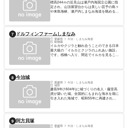
標高244ｍの近見山は瀬戸内海国立公園に指
定され、山頂展望台からは美しい芸予の島々
や来島海峡、瀬戸内しまなみ海道を眺めるこ
とができる。
ドルフィンファームしまなみ
7
愛媛県
今治・しまなみ海道
動物園
イルカやクジラと触れ合うことのできる日本
最大級の「イルカとクジラのふれあい施設」
です。桟橋へ入り、間近でイルカを見ること
ができます。ふれあいコースでは、イルカや
クジラと触れ合うことができます。スイムコ
ースでは、イルカやクジラの背びれにつかま
って泳いだり、水中での泳ぐ姿を観察するこ
今治城
8
とができます。 【料金】 大人: 500円 見るだ
け 入場料(中学生以上） 子供: 400円 見る
愛媛県
今治・しまなみ海道
城郭
だけ 入場料(4歳以上） 備考: 9000円 スイ
慶長9年(1604年)に城づくりの名人・藤堂高
ムコース 所要時間60分（レクチャー20
虎が築いた城。全国的にもまれな海水を堀に
分、体験40分）※平日は500円引（ただし
引き入れた海城で、昭和55年に再建された5
GW,8月は除きます）3/15～10/31
層6階の天守閣は展望台、展示室になってお
り、武具、甲冑、刀剣など2,500点を常設し
ている。 平成16年に築城・開城400年を記
念して高虎公の銅像が建立され、平成19年
阿方貝塚
9
には鉄御門（くろがねごもん）が再建され
た。 【料金】 大人: 520円 団体（20人以
愛媛県
今治・しまなみ海道