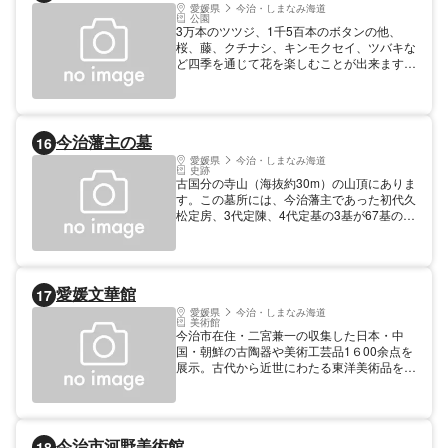
愛媛県
今治・しまなみ海道
公園
3万本のツツジ、1千5百本のボタンの他、
桜、藤、クチナシ、キンモクセイ、ツバキな
ど四季を通じて花を楽しむことが出来ます。
アマゾン産のオオオニバス、アジサイ園、自
然林、遊歩道、ローラースライダー、野外ス
テージなどが整備され、展望台からは市内を
一望できます。
今治藩主の墓
16
愛媛県
今治・しまなみ海道
史跡
古国分の寺山（海抜約30m）の山頂にありま
す。この墓所には、今治藩主であった初代久
松定房、3代定陳、4代定基の3基が67基の燈
籠に守られて老松の中に安置されています。
正面中央の定房は松山藩主定行の弟で、両藩
は共に徳川幕府の親藩でした。墓碑はいずれ
も巨大な宝篋印塔（県指定史跡）で高さは
愛媛文華館
17
3.6mもあります。 文化財 都道府県指定史跡
指定年: 1959
愛媛県
今治・しまなみ海道
美術館
今治市在住・二宮兼一の収集した日本・中
国・朝鮮の古陶器や美術工芸品1６00余点を
展示。古代から近世にわたる東洋美術品を歴
史的に鑑賞することができる。 【料金】 大
人: 300円 大学生: 200円 高校生同額 中学生:
100円 小学生同額
今治市河野美術館
18