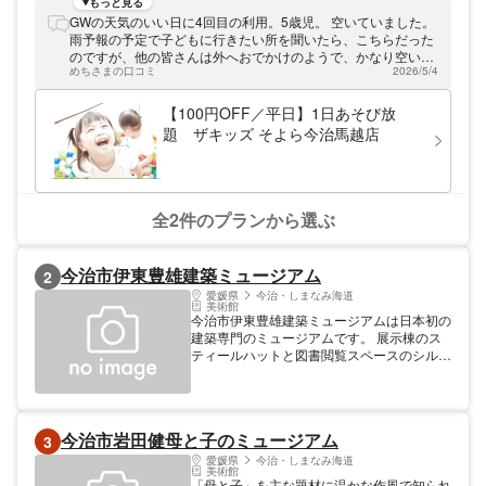
もっと見る
GWの天気のいい日に4回目の利用。5歳児。 空いていました。
雨予報の予定で子どもに行きたい所を聞いたら、こちらだった
のですが、他の皆さんは外へおでかけのようで、かなり空いて
めちさまの口コミ
2026/5/4
いてゆったり遊べて快適でした。
【100円OFF／平日】1日あそび放
題 ザキッズ そよら今治馬越店
全2件のプランから選ぶ
今治市伊東豊雄建築ミュージアム
2
愛媛県
今治・しまなみ海道
美術館
今治市伊東豊雄建築ミュージアムは日本初の
建築専門のミュージアムです。 展示棟のス
ティールハットと図書閲覧スペースのシルバ
ーハットの2棟で構成され、瀬戸内海の眺望
と現代建築を体感できるミュージアムとなっ
ています。 現在の展覧会「日本一美しい
島・大三島をつくろうプロジェクト2015」
今治市岩田健母と子のミュージアム
3
では伊東氏が大三島を中心に行う?人々が集
える小さな場所づくり″のプロセスを展示し
愛媛県
今治・しまなみ海道
美術館
ています。 【料金】 大人: 840円 団体（20
「母と子」を主な題材に温かな作風で知られ