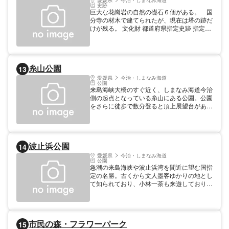
愛媛県
今治・しまなみ海道
史跡
巨大な花崗岩の自然の礎石６個がある。 国
分寺の材木で建てられたが、現在は塔の跡だ
けが残る。 文化財 都道府県指定史跡 指定年:
1956
糸山公園
13
愛媛県
今治・しまなみ海道
公園
来島海峡大橋のすぐ近く、しまなみ海道今治
側の起点となっている糸山にある公園。公園
をさらに徒歩で数分登ると頂上展望台があ
り、日本三大急潮流の一つである来島海峡や
世界初の3連吊橋である来島海峡大橋を一望
できる360度の大パノラマが広がる。来島海
峡展望館も近接しており、来島海峡大橋の架
波止浜公園
14
橋技術や村上海賊などが紹介されている。入
園無料、約90台収容の無料駐車場も完備さ
愛媛県
今治・しまなみ海道
公園
れている。
急潮の来島海峡や波止浜湾を間近に望む国指
定の名勝。古くから文人墨客ゆかりの地とし
て知られており、小林一茶も来遊しており、
高浜虚子、今井つる女などの句碑も建ってい
ます。
市民の森・フラワーパーク
15