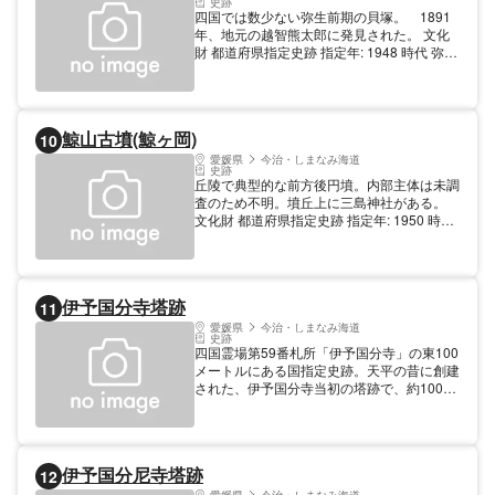
史跡
上） 420円 大学生: 260円 団体（20人以
四国では数少ない弥生前期の貝塚。 1891
上） 210円 子供: 0円 高校生以下または18
年、地元の越智熊太郎に発見された。 文化
歳未満 無料 その他: 420円 高齢者（65歳以
財 都道府県指定史跡 指定年: 1948 時代 弥生
上）
時代
鯨山古墳(鯨ヶ岡)
10
愛媛県
今治・しまなみ海道
史跡
丘陵で典型的な前方後円墳。内部主体は未調
査のため不明。墳丘上に三島神社がある。
文化財 都道府県指定史跡 指定年: 1950 時代
古墳時代
伊予国分寺塔跡
11
愛媛県
今治・しまなみ海道
史跡
四国霊場第59番札所「伊予国分寺」の東100
メートルにある国指定史跡。天平の昔に創建
された、伊予国分寺当初の塔跡で、約100平
方メートルの基壇の上に13個の礎石が残っ
ている。 文化財 国指定史跡 指定年: 1921 時
代 奈良
伊予国分尼寺塔跡
12