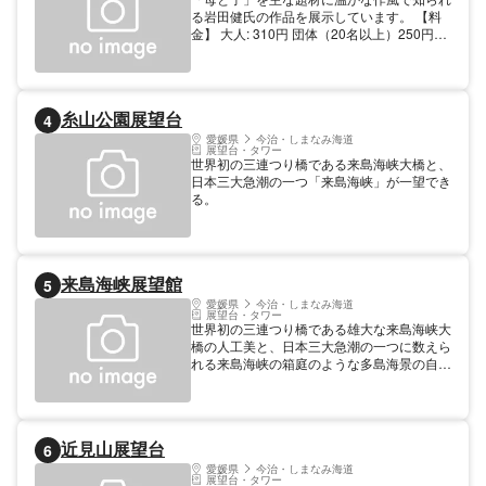
名以上）、65歳以上は2割引 障がい者とその
る岩田健氏の作品を展示しています。 【料
介助者1名無料 大学生: 420円 高校生以下又
金】 大人: 310円 団体（20名以上）250円
は18歳未満は無料
65歳以上の方は団体料金を適用 大学生: 160
円 団体（20名以上）130円 高校生以下また
は18歳未満
糸山公園展望台
4
愛媛県
今治・しまなみ海道
展望台・タワー
世界初の三連つり橋である来島海峡大橋と、
日本三大急潮の一つ「来島海峡」が一望でき
る。
来島海峡展望館
5
愛媛県
今治・しまなみ海道
展望台・タワー
世界初の三連つり橋である雄大な来島海峡大
橋の人工美と、日本三大急潮の一つに数えら
れる来島海峡の箱庭のような多島海景の自然
美が織り成す絶景が一望できる。また館内に
は地元特産品や柑橘フレッシュジュースを販
売する「しまなみピクニック」や、日本遺産
「村上海賊」紹介コーナー、来島海峡大橋の
近見山展望台
6
架橋技術を紹介する展示等がある。 【料
金】 無料
愛媛県
今治・しまなみ海道
展望台・タワー