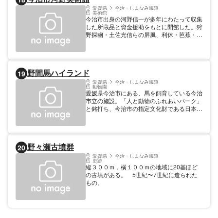
愛媛県
今治・しまなみ海道
美術館
今治市出身の河野信一が多年にわたって収集
した所蔵品と資金援助をもとに開館した。狩
野探幽・土佐光信らの屏風、利休・芭蕉・蕪
村らの書画、古今集・伊勢物語・枕草子など
の古写本のほか、平安時代から現代に至る美
術品を展示している。
野間馬ハイランド
19
愛媛県
今治・しまなみ海道
動物園
愛媛県今治市にある、馬を飼育している今治
市立の施設。「人と動物のふれあいパーク」
と銘打ち、今治市の指定文化財である日本最
小の在来馬・野間馬と人とが触れ合える場の
提供や保存活動などを行なっている。小学校
6年生までの乗馬体験、モルモットとふれあ
える広場、野間馬グッズコーナーなどファミ
野々瀬古墳群
20
リーに嬉しい見どころも多い。入園は一部施
設を除いて無料。JR今治駅から車で10分、
愛媛県
今治・しまなみ海道
史跡
無料の駐車場もあり。
縦３００ｍ，横１００ｍの地域に20基ほど
の古墳がある。 5世紀〜7世紀に造られた
もの。