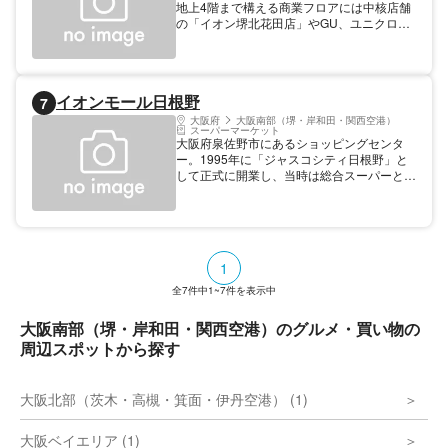
地上4階まで構える商業フロアには中核店舗
の「イオン堺北花田店」やGU、ユニクロな
ど約160の専門店が入る。近年リニューアル
した無印良品は同社における世界最大店舗
（改装当時）として、本格的な食材全般の販
売を行なっている。モールの所在地は堺市北
イオンモール日根野
7
部だがOsaka Metro（大阪市高速電気軌道）
の御堂筋線が付近を通っており、梅田（約
大阪府
大阪南部（堺・岸和田・関西空港）
スーパーマーケット
32分）や難波（約19分）からも1本でアクセ
大阪府泉佐野市にあるショッピングセンタ
ス可能。
ー。1995年に「ジャスコシティ日根野」と
して正式に開業し、当時は総合スーパーとス
ーパースーパーマーケット（SSM）の2つの
核店舗を配置した2核ワンモールだった。イ
オンカルチャークラブやイオン銀行をはじめ
としたイオン専門店やレストラン、フードコ
ートや食品売場など、様々な店舗が並ぶ。
1
全
7
件中
1~7
件を表示中
大阪南部（堺・岸和田・関西空港）のグルメ・買い物の
周辺スポットから探す
大阪北部（茨木・高槻・箕面・伊丹空港） (1)
大阪ベイエリア (1)