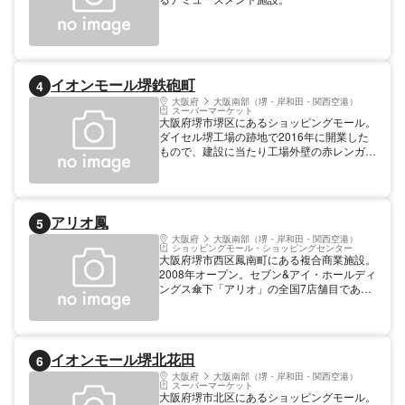
イオンモール堺鉄砲町
4
大阪府
大阪南部（堺・岸和田・関西空港）
スーパーマーケット
大阪府堺市堺区にあるショッピングモール。
ダイセル堺工場の跡地で2016年に開業した
もので、建設に当たり工場外壁の赤レンガを
保全してそのまま飲食店が入る別館として活
かしており、「鉄砲町赤レンガ建築」として
大阪ミュージアムにも登録されている。せせ
らぎの杜など植樹された広場も整備。施設内
アリオ鳳
5
はイオンスタイル堺鉄砲町を核に、コジマ×
ビックカメラやニトリ、大垣書店など約160
大阪府
大阪南部（堺・岸和田・関西空港）
ショッピングモール・ショッピングセンター
の専門店で構成される。
大阪府堺市西区鳳南町にある複合商業施設。
2008年オープン。セブン&アイ・ホールディ
ングス傘下「アリオ」の全国7店舗目であ
り、イトーヨーカ堂が中核店舗として設けら
れている。フロアは地下1階・地上5階の構
造で、TOHOシネマズ鳳など約160の専門店
が入る。主なテナントはほかにロフト、無印
イオンモール堺北花田
6
良品、紀伊國屋書店、GU、ケーズデンキな
ど。2500台収容の駐車場、2800台収容の駐
大阪府
大阪南部（堺・岸和田・関西空港）
スーパーマーケット
輪場を備えている。
大阪府堺市北区にあるショッピングモール。