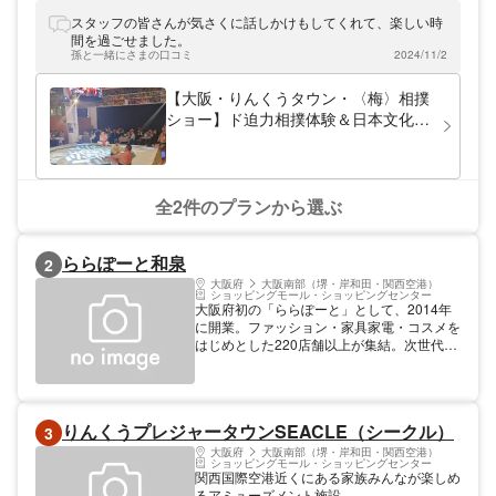
スタッフの皆さんが気さくに話しかけもしてくれて、楽しい時
間を過ごせました。
孫と一緒にさまの口コミ
2024/11/2
【大阪・りんくうタウン・〈梅〉相撲
ショー】ド迫力相撲体験＆日本文化を
味わうレストラン！元大相撲力士「小
錦」プロデュース☆屋台ブースで食べ
歩きも♪
全2件のプランから選ぶ
ららぽーと和泉
2
大阪府
大阪南部（堺・岸和田・関西空港）
ショッピングモール・ショッピングセンター
大阪府初の「ららぽーと」として、2014年
に開業。ファッション・家具家電・コスメを
はじめとした220店舗以上が集結。次世代型
テーマパーク「リトルプラネット」や、北海
道の特産品を取り扱う「北海道うまいもの
館」など、関西初となる店舗も出店してい
る。約700席を完備したフードコートには、
りんくうプレジャータウンSEACLE（シークル）
3
ベビーカーでも気兼ねなく利用できる小上が
り席やキッズプレイエリアを併設。子連れで
大阪府
大阪南部（堺・岸和田・関西空港）
ショッピングモール・ショッピングセンター
も安心してショッピングを楽しめる。
関西国際空港近くにある家族みんなが楽しめ
るアミューズメント施設。