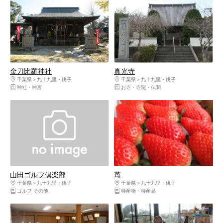
金刀比羅神社
真光寺
千葉県
九十九里・銚子
千葉県
九十九里・銚子
神社・神宮
お寺・寺院・仏閣
山田ゴルフ倶楽部
苺
千葉県
九十九里・銚子
千葉県
九十九里・銚子
ゴルフ その他
特産物・特産品