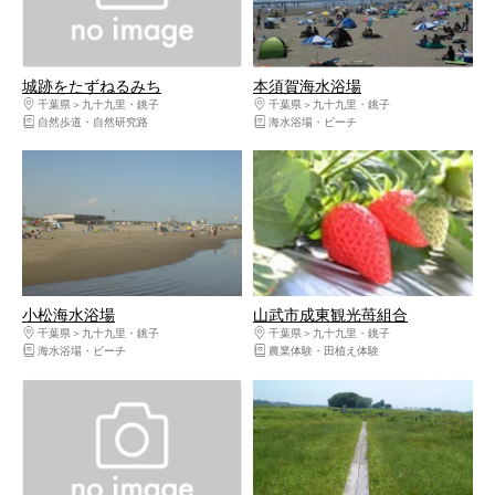
城跡をたずねるみち
本須賀海水浴場
千葉県
九十九里・銚子
千葉県
九十九里・銚子
自然歩道・自然研究路
海水浴場・ビーチ
小松海水浴場
山武市成東観光苺組合
千葉県
九十九里・銚子
千葉県
九十九里・銚子
海水浴場・ビーチ
農業体験・田植え体験