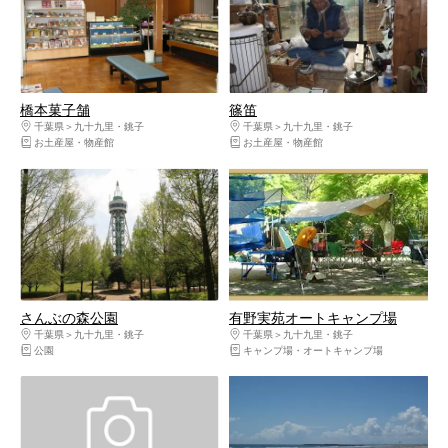
橋本菓子舗
篠笛
千葉県
九十九里・銚子
千葉県
九十九里・銚子
お土産屋・物産館
お土産屋・物産館
さんぶの森公園
有野実苑オートキャンプ場
千葉県
九十九里・銚子
千葉県
九十九里・銚子
公園
キャンプ場・オートキャンプ場