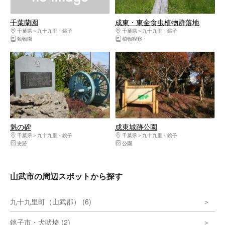
千葉蘭園
成東・東金食虫植物群落地
千葉県
九十九里・銚子
千葉県
九十九里・銚子
動物園
植物観察
魁の碑
成東城跡公園
千葉県
九十九里・銚子
千葉県
九十九里・銚子
史跡
公園
山武市の周辺スポットから探す
九十九里町（山武郡） (6)
銚子市・犬吠埼 (2)