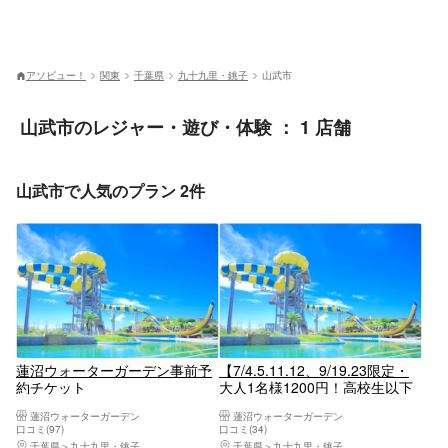
アソビュー！
関東
千葉県
九十九里・銚子
山武市
山武市のレジャー・遊び・体験 ： 1 店舗
山武市で人気のプラン 2件
蓮沼ウォーターガーデン事前予
【7/4.5.11.12、9/19.23限定・
約チケット
大人1名様1200円！高校生以下
無料！特別入園日】入園チケッ
蓮沼ウォーターガーデン
蓮沼ウォーターガーデン
ト
口コミ(97)
口コミ(34)
千葉県
九十九里・銚子
千葉県
九十九里・銚子