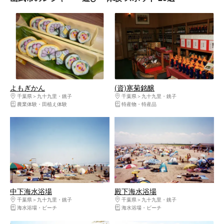
よもぎかん
(資)寒菊銘醸
千葉県
九十九里・銚子
千葉県
九十九里・銚子
農業体験・田植え体験
特産物・特産品
中下海水浴場
殿下海水浴場
千葉県
九十九里・銚子
千葉県
九十九里・銚子
海水浴場・ビーチ
海水浴場・ビーチ