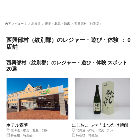
アソビュー！
北海道
網走・北見・知床
西興部村（紋別郡）
西興部村（紋別郡）のレジャー・遊び・体験 ： 0
店舗
西興部村（紋別郡）のレジャー・遊び・体験 スポット
20選
ホテル森夢
にしおこっぺ「まつたけ焼酎」
北海道
網走・北見・知床
北海道
網走・北見・知床
特産物・特産品
特産物・特産品