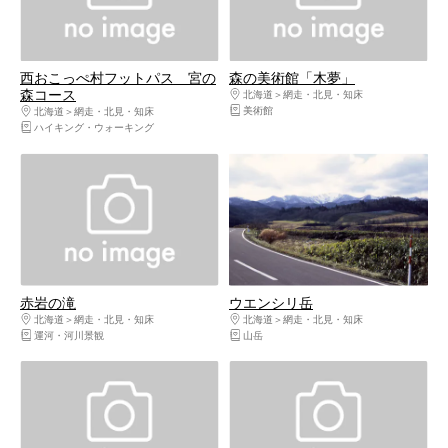
西おこっぺ村フットパス 宮の
森の美術館「木夢」
森コース
北海道
網走・北見・知床
美術館
北海道
網走・北見・知床
ハイキング・ウォーキング
赤岩の滝
ウエンシリ岳
北海道
網走・北見・知床
北海道
網走・北見・知床
運河・河川景観
山岳