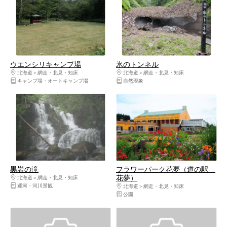
ウエンシリキャンプ場
氷のトンネル
北海道
網走・北見・知床
北海道
網走・北見・知床
キャンプ場・オートキャンプ場
自然現象
黒岩の滝
フラワーパーク花夢（道の駅
花夢）
北海道
網走・北見・知床
運河・河川景観
北海道
網走・北見・知床
公園