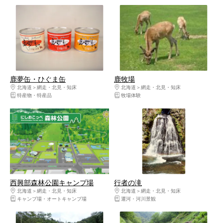
鹿夢缶・ひぐま缶
鹿牧場
北海道
網走・北見・知床
北海道
網走・北見・知床
特産物・特産品
牧場体験
西興部森林公園キャンプ場
行者の滝
北海道
網走・北見・知床
北海道
網走・北見・知床
キャンプ場・オートキャンプ場
運河・河川景観