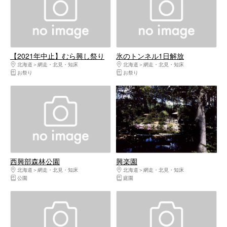
【2021年中止】むら興し祭り
氷のトンネル1日解放
北海道
網走・北見・知床
北海道
網走・北見・知床
お祭り
お祭り
西興部森林公園
興楽園
北海道
網走・北見・知床
北海道
網走・北見・知床
公園
庭園