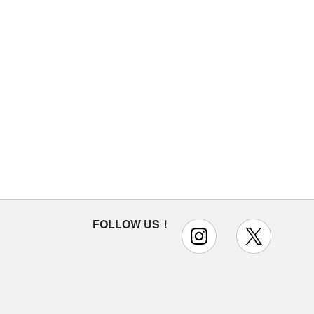
FOLLOW US！
instagram
x