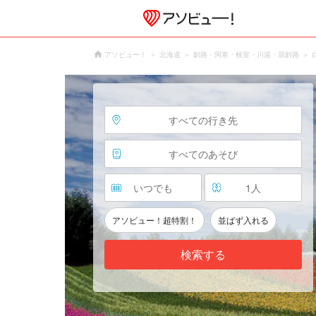
アソビュー！
北海道
釧路・阿寒・根室・川湯・屈斜路
すべての行き先
すべてのあそび
いつでも
1
人
アソビュー！超特割！
並ばず入れる
検索する