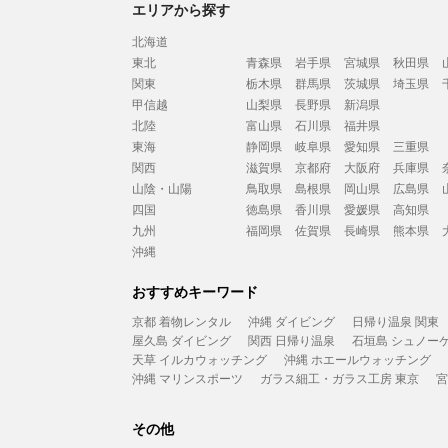
エリアから探す
北海道
東北
青森県
岩手県
宮城県
秋田県
関東
栃木県
群馬県
茨城県
埼玉県
甲信越
山梨県
長野県
新潟県
北陸
富山県
石川県
福井県
東海
静岡県
岐阜県
愛知県
三重県
関西
滋賀県
京都府
大阪府
兵庫県
山陰・山陽
鳥取県
島根県
岡山県
広島県
四国
徳島県
香川県
愛媛県
高知県
九州
福岡県
佐賀県
長崎県
熊本県
沖縄
おすすめキーワード
京都 着物レンタル
沖縄 ダイビング
日帰り温泉 関東
屋久島 ダイビング
関西 日帰り温泉
石垣島 シュノー
天草 イルカウォッチング
沖縄 ホエールウォッチング
沖縄 マリンスポーツ
ガラス細工・ガラス工房 東京
宮
その他