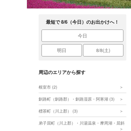
最短で 8/6（今日）のお出かけへ！
今日
明日
8/8(土)
周辺のエリアから探す
根室市 (2)
釧路町（釧路郡）・釧路湿原・阿寒湖 (3)
標茶町（川上郡） (3)
弟子屈町（川上郡）・川湯温泉・摩周湖・屈斜