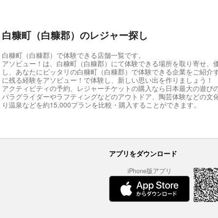
白糠町（白糠郡）のレジャー探し
白糠町（白糠郡）で体験できる店舗一覧です。
アソビュー！は、白糠町（白糠郡）にて体験できる場所を取り寄せ、
し、あなたにピッタリの白糠町（白糠郡）で体験できる企業をご紹介
に残る経験をアソビュー！で体験し、新しい思い出を作りましょう！
アクティビティの予約、レジャーチケットの購入なら日本最大の遊び
パラグライダーやラフティングなどのアウトドア、陶芸体験などの文
り温泉などを約15,000プランを比較・購入することができます。
アプリをダウンロード
iPhone版アプリ