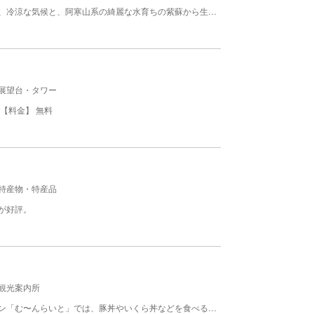
鍛高ラムネは北海道白糠（しらぬか）の澄んだ空気、冷涼な気候と、阿寒山系の綺麗な水育ちの紫蘇から生まれた、すっきり爽やかな味わいのラムネです。 赤紫蘇のラムネは、ほどよい甘さが子供達や女性から大人気で、青紫蘇のラムネは、ふうわり香るシソの香が、懐かしさを漂わせるさっぱりとした大人の味です。 【料金】 154円 1本の値段です
展望台・タワー
【料金】 無料
特産物・特産品
が好評。
観光案内所
ここでは、白糠の名産品が揃っています。レストラン「む〜んらいと」では、豚丼やいくら丼などを食べることができます。豚丼はお持ち帰りもできます。夏は、ソフトクリームが登場します。また、白糠漁協組合直売店では新鮮な魚介類が販売されています。