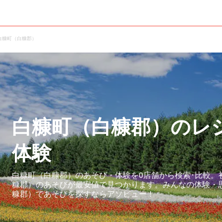
白糠町（白糠郡）
白糠町（白糠郡）のレ
体験
白糠町（白糠郡）のあそび・体験を0店舗から検索･比較。
糠郡）のあそびが最安値で見つかります。みんなの体験・
糠郡）であそびを探すならアソビュー！