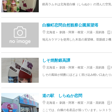
白糠町恋問自然観察公園展望塔
北海道
釧路・阿寒・根室・川湯・屈斜路
地元カラマツを使用した木造の展望棟。双眼鏡２機 
しそ焼酎鍛高譚
北海道
釧路・阿寒・根室・川湯・屈斜路
しその風味が焼酎にほどよく溶け込み軽い口あたり
道の駅 しらぬか恋問
北海道
釧路・阿寒・根室・川湯・屈斜路