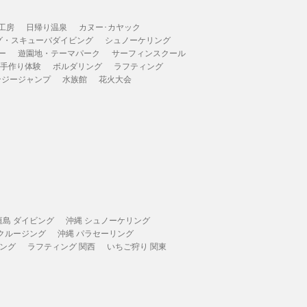
工房
日帰り温泉
カヌー･カヤック
グ・スキューバダイビング
シュノーケリング
ー
遊園地・テーマパーク
サーフィンスクール
 手作り体験
ボルダリング
ラフティング
ンジージャンプ
水族館
花火大会
垣島 ダイビング
沖縄 シュノーケリング
 クルージング
沖縄 パラセーリング
ィング
ラフティング 関西
いちご狩り 関東