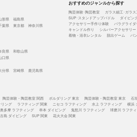
おすすめのジャンルから探す
陶芸体験･陶芸教室
ガラス細工･ガラス
SUP･スタンドアップパドル
ダイビン
山形県
福島県
アクセサリー手作り体験
パラグライダ
千葉県
東京都
神奈川県
キャンドル作り
シルバーアクセサリー
着物・浴衣レンタル
脱出ゲーム
バ
奈良県
和歌山県
山口県
大分県
宮崎県
鹿児島県
陶芸体験・陶芸教室 関西
ボルダリング 東京
陶芸体験・陶芸教室 東京
石
ケリング
ラフティング 関東
ニセコ ラフティング
水上 ラフティング
横浜
奥多摩 ラフティング
串本 ダイビング
鬼怒川 ラフティング
球磨川 ラフテ
古島 ダイビング
SUP 関東
花火大会 関東