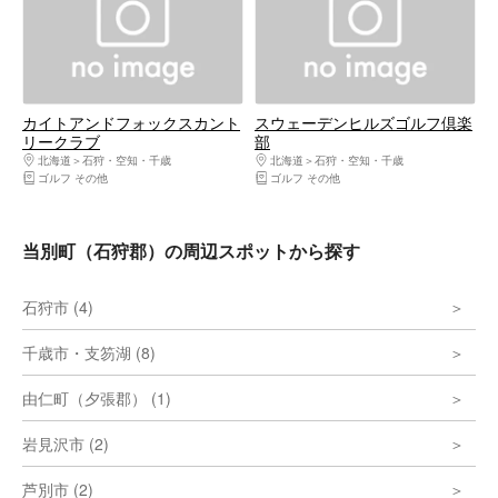
カイトアンドフォックスカント
スウェーデンヒルズゴルフ倶楽
リークラブ
部
北海道
石狩・空知・千歳
北海道
石狩・空知・千歳
ゴルフ その他
ゴルフ その他
当別町（石狩郡）の周辺スポットから探す
石狩市 (4)
千歳市・支笏湖 (8)
由仁町（夕張郡） (1)
岩見沢市 (2)
芦別市 (2)