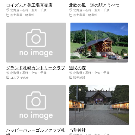
ロイズふと美工場直売店
北欧の風 道の駅とうべつ
北海道
石狩・空知・千歳
北海道
石狩・空知・千歳
お土産屋・物産館
お土産屋・物産館
グランド札幌カントリークラブ
道民の森
北海道
石狩・空知・千歳
北海道
石狩・空知・千歳
ゴルフ その他
観光施設
ハッピーバレーゴルフクラブ札
当別神社