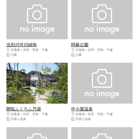
当別川河川緑地
阿蘇公園
北海道
石狩・空知・千歳
北海道
石狩・空知・千歳
公園
公園
開拓ふくろふ乃湯
中小屋温泉
北海道
石狩・空知・千歳
北海道
石狩・空知・千歳
日帰り温泉
日帰り温泉