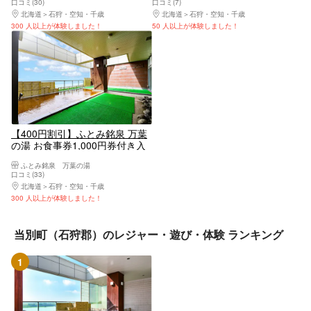
口コミ(30)
口コミ(7)
北海道
石狩・空知・千歳
北海道
石狩・空知・千歳
300 人以上が体験しました！
50 人以上が体験しました！
【400円割引】ふとみ銘泉 万葉
の湯 お食事券1,000円券付き入
館券
ふとみ銘泉 万葉の湯
口コミ(33)
北海道
石狩・空知・千歳
300 人以上が体験しました！
当別町（石狩郡）のレジャー・遊び・体験 ランキング
1