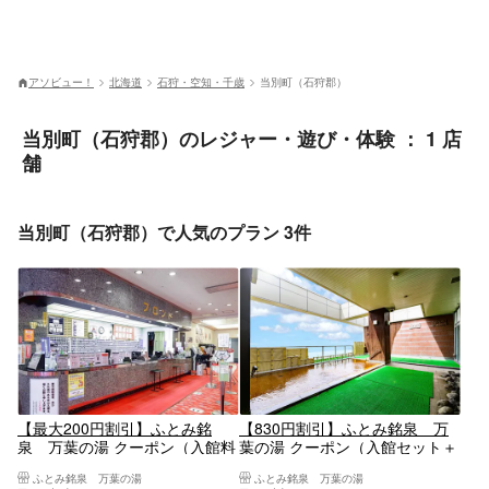
アソビュー！
北海道
石狩・空知・千歳
当別町（石狩郡）
当別町（石狩郡）のレジャー・遊び・体験 ： 1 店
舗
当別町（石狩郡）で人気のプラン 3件
【最大200円割引】ふとみ銘
【830円割引】ふとみ銘泉 万
泉 万葉の湯 クーポン（入館料
葉の湯 クーポン（入館セット＋
＋浴衣＋タオルセット）
深夜料金＋朝食）
ふとみ銘泉 万葉の湯
ふとみ銘泉 万葉の湯