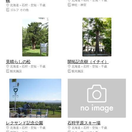
幌
北海道
石狩・空知・千歳
神社・神宮
北海道
石狩・空知・千歳
ゴルフ その他
見晴らしの松
開拓記念樹（イチイ）
北海道
石狩・空知・千歳
北海道
石狩・空知・千歳
観光施設
観光施設
レクサンド記念公園
石狩平原スキー場
北海道
石狩・空知・千歳
北海道
石狩・空知・千歳