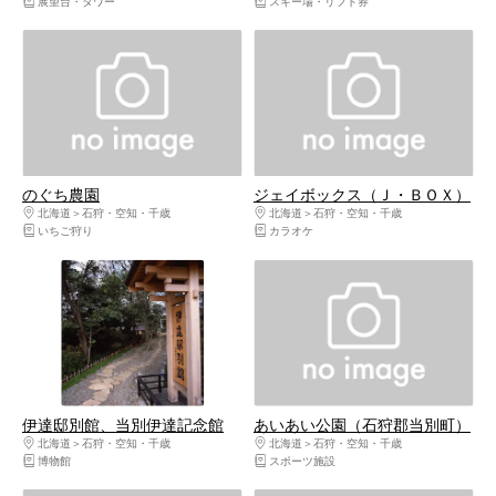
展望台・タワー
スキー場・リフト券
のぐち農園
ジェイボックス（Ｊ・ＢＯＸ）
北海道
石狩・空知・千歳
北海道
石狩・空知・千歳
いちご狩り
カラオケ
伊達邸別館、当別伊達記念館
あいあい公園（石狩郡当別町）
北海道
石狩・空知・千歳
北海道
石狩・空知・千歳
博物館
スポーツ施設