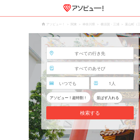
アソビュー！
関東
神奈川県
横須賀・三浦
葉山町（
すべての行き先
すべてのあそび
いつでも
1
人
アソビュー！超特割！
並ばず入れる
検索する