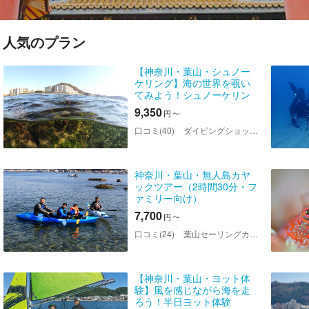
人気のプラン
【神奈川・葉山・シュノー
ケリング】海の世界を覗い
てみよう！シュノーケリン
グ体験＜海中写真集プレゼ
9,350
円
〜
ント付き！＞
口コミ(40)
ダイビングショップNANA
神奈川・葉山・無人島カヤ
ックツアー（2時間30分・フ
ァミリー向け）
7,700
円
〜
口コミ(24)
葉山セーリングカレッジ・葉山シーカヤッククラブ
【神奈川・葉山・ヨット体
験】風を感じながら海を走
ろう！半日ヨット体験