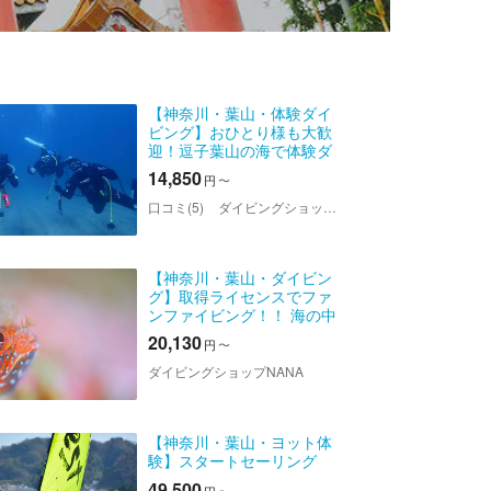
【神奈川・葉山・体験ダイ
ビング】おひとり様も大歓
迎！逗子葉山の海で体験ダ
イビング
14,850
円
〜
口コミ(5)
ダイビングショップNANA
【神奈川・葉山・ダイビン
グ】取得ライセンスでファ
ンファイビング！！ 海の中
へ水中生物を見に行こう 平
20,130
円
〜
日限定！葉山2ボートダイビ
ング！！
ダイビングショップNANA
【神奈川・葉山・ヨット体
験】スタートセーリング
49,500