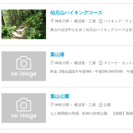
仙元山ハイキングコース
神奈川県
横須賀・三浦
ハイキング・ウォ
葉山港
神奈川県
横須賀・三浦
マリーナ・ヨット
葉山公園
神奈川県
横須賀・三浦
公園
もと御用邸の馬場。松林の自然公園。 【規模】面積：