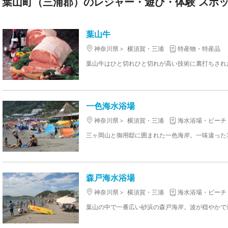
葉山町（三浦郡）のレジャー・遊び・体験 スポット
葉山牛
神奈川県
横須賀・三浦
特産物・特産品
葉山牛はひと切れひと切れが高い技術に裏打ちされ
一色海水浴場
神奈川県
横須賀・三浦
海水浴場・ビーチ
森戸海水浴場
神奈川県
横須賀・三浦
海水浴場・ビーチ