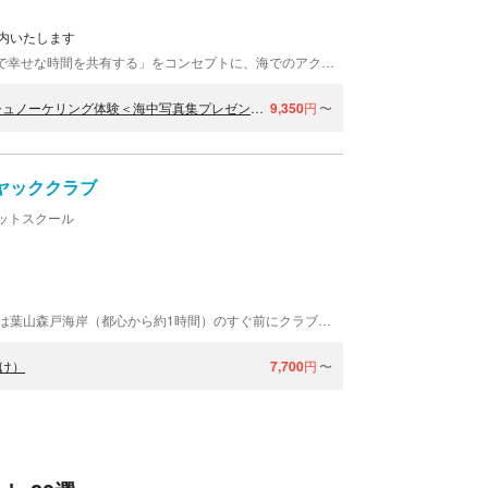
内いたします
ダイビングショップNANAは、「海を通してみんなで幸せな時間を共有する」をコンセプトに、海でのアクティビティをご案内しております。体験ダイビングやシュノーケリングなど、美しい海の世界へお連れいたしますよ。皆様にご満足いただけるよう、スタッフ全員全力でサポートいたします。どうぞお気軽にお立ち寄りください。
【神奈川・葉山・シュノーケリング】海の世界を覗いてみよう！シュノーケリング体験＜海中写真集プレゼント付き！＞
9,350
円
〜
ヤッククラブ
ットスクール
葉山セーリングカレッジ・葉山シーカヤッククラブは葉山森戸海岸（都心から約1時間）のすぐ前にクラブハウスがあります。森戸海岸は水のきれいな波の穏やかな静かなビーチです。沖には江ノ島、名島、裕次郎灯台、晴れた冬の日には富士山がよく見えて気持ちよくシーカヤックを楽しめます♪スタッフはみんな明るく丁寧なレッスンやツアーを心がけています。参加者のみなさまに、コーヒー、お茶、お菓子、写真の無料サービス有り。クラブハウスでは週末のみランチタイムがあります。葉山の自然を楽しみにいらしてくださいね。
け）
7,700
円
〜