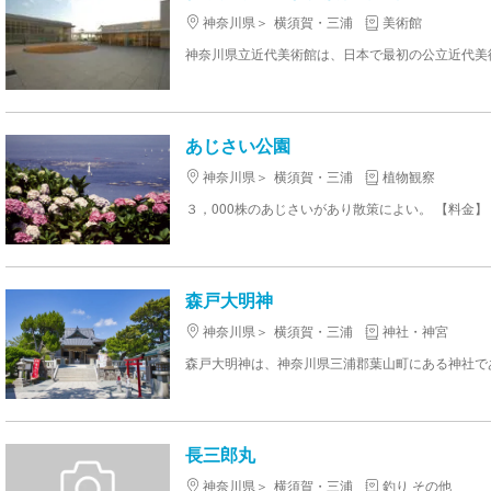
神奈川県
横須賀・三浦
美術館
あじさい公園
神奈川県
横須賀・三浦
植物観察
３，000株のあじさいがあり散策によい。 【料金】
森戸大明神
神奈川県
横須賀・三浦
神社・神宮
長三郎丸
神奈川県
横須賀・三浦
釣り その他