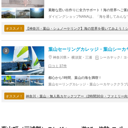
素敵な思い出作りに全力サポート！海の世界へご案
オススメ！
葉山セーリングカレッジ・葉山シーカ
2
神奈川県
横須賀・三浦
シーカヤック
ヨ
口コミ 37件
都心から1時間、葉山の海を満喫！
オススメ！
神奈川・葉山・無人島カヤックツアー（2時間30分・ファミリー向