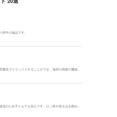
 20選
た和牛の逸品です。
三ヶ岡山と御用邸に囲まれた一色海岸。一味違った雰囲気でリラックスすることができ、海岸の両側で磯遊びも楽しめます。 管理者 葉山町 汀線 500 砂浜幅 30 時期 7月上旬～8月下旬
葉山の中で一番広い砂浜の森戸海岸。波が穏やかで遠浅のため子どもでも安心です。江ノ島や富士山を眺めながら海水浴が楽しめます。 管理者 葉山町 汀線 400 砂浜幅 40 時期 7月上旬～8月下旬