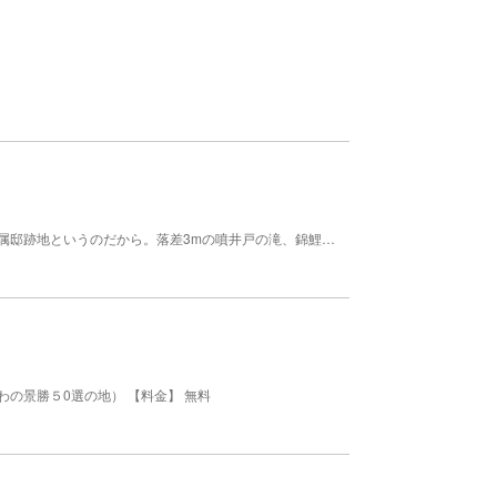
日本庭園がみごと。それもそのはず、葉山御用邸付属邸跡地というのだから。落差3mの噴井戸の滝、錦鯉が泳ぐ亀の形の池、黒松の樹林。しおさいをBGMに、日本情緒にどっぷりひたる。大蔵省と宮内庁が、葉山町に無償で貸与したものである。休憩には抹茶をどうぞ。 【料金】 大人: 300円 高校生以上（20名以上の場合、50円引き）料金はしおさい公園への入園料。博物館は無料。 子供: 150円 小・中学生（20名以上の場合、50円引き）料金はしおさい公園への入園料。博物館は無料。 【規模】面積：1.8ha
の景勝５0選の地） 【料金】 無料