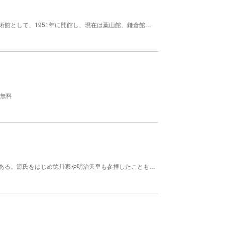
神奈川県立近代美術館は、日本で最初の公立近代美術館として、1951年に開館し、現在は葉山館、鎌倉館、鎌倉別館と略称している三つの建物でそれぞれ一年に4,5回の展覧会を開催しています。 【料金】 企画展ごとに料金を設定。 （高校生以下と障害者については無料） 常設展は開催していない。
 無料
森戸大明神は、神奈川県三浦郡葉山町にある神社である。源氏をはじめ徳川家や明治天皇も参拝したこともあり今も多くの参拝客が訪れる。相模湾の背後に富士山がそびえ差し込んだ夕日は絶景で「森戸の夕照（せきしょう）」として「かながわの景勝50選」にも選ばれている人気のパワースポット。神社の天宮の前にある二つの丸い「子宝の石」は手でなでると子宝に恵まれるといわれている。そのため、子宝・安産祈願にやってくるカップルも多い。