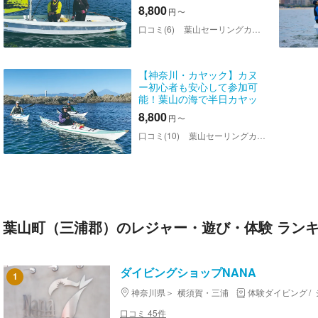
8,800
円
〜
口コミ(6)
葉山セーリングカレッジ・葉山シーカヤッククラブ
【神奈川・カヤック】カヌ
ー初心者も安心して参加可
能！葉山の海で半日カヤッ
ク体験
8,800
円
〜
口コミ(10)
葉山セーリングカレッジ・葉山シーカヤッククラブ
葉山町（三浦郡）のレジャー・遊び・体験 ラン
ダイビングショップNANA
1
神奈川県
横須賀・三浦
体験ダイビング
口コミ 45件