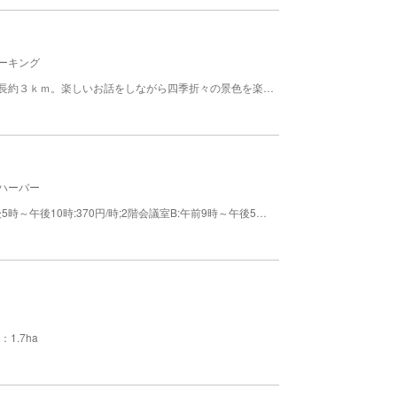
ーキング
葉山のほぼ中心を歩く仙元山ハイキングコースは全長約３ｋｍ。楽しいお話をしながら四季折々の景色を楽しめます。
ハーバー
料金: 2階会議室A:午前9時～午後5時:340円/時、午後5時～午後10時:370円/時;2階会議室B:午前9時～午後5時:420円/時、午後5時～午後10時:460円/時;3階多目的室内A:午前9時～午後5時:700円/時、午後5時～午後10時:790円/時;3階多目的室内B:午前9時～午後5時:750円/時、午後5時～午後10時:840円/時;音響4時間まで:1,460円、3階多目的室内Aに設置;2階の「みんなのへや」は、施設利用時間内は無料で利用できます。
1.7ha