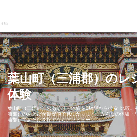
三浦郡）
葉山町（三浦郡）のレ
体験
葉山町（三浦郡）のあそび・体験を2店舗から検索･比較。
浦郡）のあそびが最安値で見つかります。みんなの体験・
浦郡）であそびを探すならアソビュー！