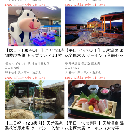
（ジップライン付）
3,600 人以上が体験しました！
1,000 人以上が体験しました！
【休日・100円OFF】こども3時
【平日・16%OFF】天然温泉 湯
間遊び放題 キッズランドUS 神
花楽厚木店 クーポン（入館セッ
奈川厚木店
ト）
キッズランドUS 神奈川厚木店
天然温泉 湯花楽 厚木店
口コミ(66)
口コミ(825)
神奈川県
厚木・海老名
神奈川県
厚木・海老名
2,600 人以上が体験しました！
4,500 人以上が体験しました！
【土日祝・12％割引】天然温泉
【平日・10％割引】天然温泉 湯
湯花楽厚木店 クーポン（入館セ
花楽厚木店 クーポン（お食事