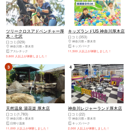
ツリークロスアドベンチャー厚
キッズランドUS 神奈川厚木店
木・七沢
口コミ(353)
口コミ(329)
神奈川県
厚木市
キッズパーク
神奈川県
厚木市
アスレチック
11,500 人以上が体験しました！
3,600 人以上が体験しました！
3
4
天然温泉 湯花楽 厚木店
神奈川レジャーランド厚木店
口コミ(1,783)
口コミ(22)
神奈川県
厚木市
神奈川県
厚木市
日帰り温泉
キッズパーク
11,000 人以上が体験しました！
2,000 人以上が体験しました！