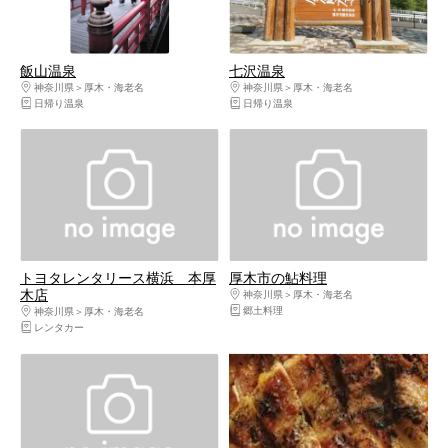
飯山温泉
七沢温泉
神奈川県
厚木・海老名
神奈川県
厚木・海老名
日帰り温泉
日帰り温泉
トヨタレンタリース横浜 本厚
厚木市の鮎料理
木店
神奈川県
厚木・海老名
郷土料理
神奈川県
厚木・海老名
レンタカー