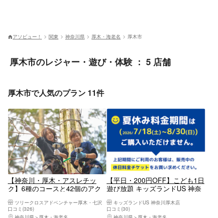
アソビュー！
関東
神奈川県
厚木・海老名
厚木市
厚木市のレジャー・遊び・体験 ： 5 店舗
厚木市で人気のプラン 11件
【神奈川・厚木・アスレチッ
【平日・200円OFF】こども1日
ク】6種のコースと42個のアク
遊び放題 キッズランドUS 神奈
ティビティで大自然を満喫！ス
川厚木店
ツリークロスアドベンチャー厚木・七沢
キッズランドUS 神奈川厚木店
リル満点の大冒険を体験しよう
口コミ(326)
口コミ(30)
♪ツリークロスアドベンチャー
神奈川県
厚木・海老名
神奈川県
厚木・海老名