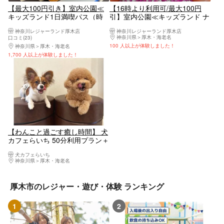
【最大100円引き】室内公園≪
【16時より利用可/最大100円
キッズランド1日満喫パス（時
引】室内公園≪キッズランド ナ
間内遊び放題）≫神奈川レジャ
イトパス（時間内遊び放題）≫
神奈川レジャーランド厚木店
神奈川レジャーランド厚木店
ーランド厚木店
神奈川レジャーランド厚木店
神奈川県
厚木・海老名
口コミ(23)
100 人以上が体験しました！
神奈川県
厚木・海老名
1,700 人以上が体験しました！
【わんこと過ごす癒し時間】 犬
カフェらいち 50分利用プラン＋
ドリンク付き
犬カフェらいち
神奈川県
厚木・海老名
厚木市のレジャー・遊び・体験 ランキング
1
2