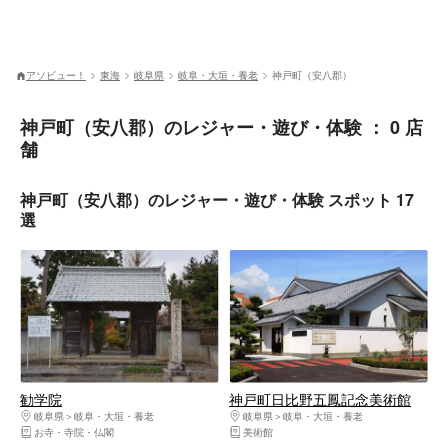
アソビュー！
東海
岐阜県
岐阜・大垣・養老
神戸町（安八郡）
神戸町（安八郡）のレジャー・遊び・体験 ： 0 店
舗
神戸町（安八郡）のレジャー・遊び・体験 スポット 17
選
勧学院
神戸町日比野五鳳記念美術館
岐阜県
岐阜・大垣・養老
岐阜県
岐阜・大垣・養老
お寺・寺院・仏閣
美術館