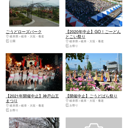
ごうどローズパーク
【2020年中止】GO！ごーどん
とこい祭り
岐阜県
岐阜・大垣・養老
公園
岐阜県
岐阜・大垣・養老
お祭り
【2021年開催中止】神戸山王
【開催中止】ごうどばら祭り
まつり
岐阜県
岐阜・大垣・養老
お祭り
岐阜県
岐阜・大垣・養老
お祭り