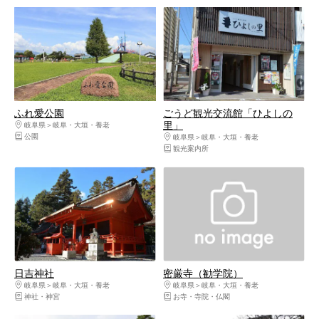
ふれ愛公園
ごうど観光交流館「ひよしの
里」
岐阜県
岐阜・大垣・養老
公園
岐阜県
岐阜・大垣・養老
観光案内所
日吉神社
密厳寺（勧学院）
岐阜県
岐阜・大垣・養老
岐阜県
岐阜・大垣・養老
神社・神宮
お寺・寺院・仏閣