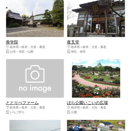
善学院
夜叉堂
岐阜県
岐阜・大垣・養老
岐阜県
岐阜・大垣・養老
お寺・寺院・仏閣
神社・神宮
ととりべファーム
ばら公園いこいの広場
岐阜県
岐阜・大垣・養老
岐阜県
岐阜・大垣・養老
いちご狩り
公園