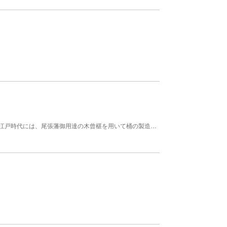
丈夫で使い勝手の良い手づくりの木桶・お櫃等。 江戸時代には、尾張藩御用達の木曾椹を用いて桶の製造が盛んになった。 旧桶屋町には藩御用達の桶職人が多く住んでいたといわれる。