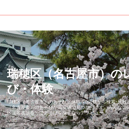
）
瑞穂区（名古屋市）の
び・体験
瑞穂区（名古屋市）のあそび・体験を0店舗から検索･比較
（名古屋市）のあそびが最安値で見つかります。みんなの
区（名古屋市）であそびを探すならアソビュー！