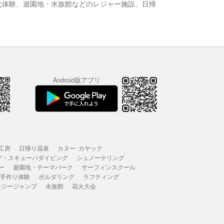
化体験、遊園地・水族館などのレジャー施設、日帰
Android版アプリ
工房
日帰り温泉
カヌー･カヤック
グ・スキューバダイビング
シュノーケリング
ー
遊園地・テーマパーク
サーフィンスクール
 手作り体験
ボルダリング
ラフティング
ンジージャンプ
水族館
花火大会