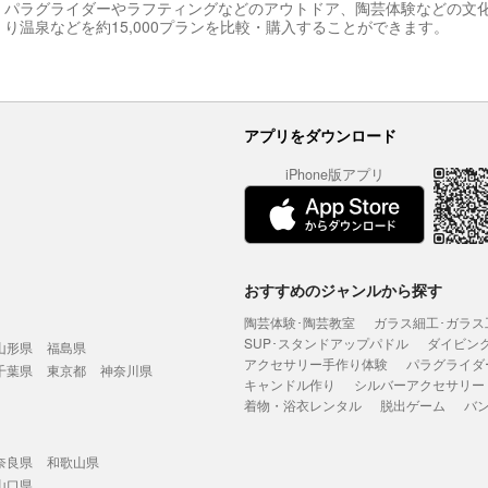
パラグライダーやラフティングなどのアウトドア、陶芸体験などの文
り温泉などを約15,000プランを比較・購入することができます。
アプリをダウンロード
iPhone版アプリ
おすすめのジャンルから探す
陶芸体験･陶芸教室
ガラス細工･ガラス
SUP･スタンドアップパドル
ダイビン
山形県
福島県
アクセサリー手作り体験
パラグライダ
千葉県
東京都
神奈川県
キャンドル作り
シルバーアクセサリー
着物・浴衣レンタル
脱出ゲーム
バ
奈良県
和歌山県
山口県