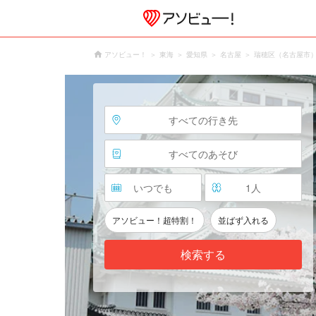
アソビュー！
東海
愛知県
名古屋
瑞穂区（名古屋市
すべての行き先
すべてのあそび
いつでも
1
人
アソビュー！超特割！
並ばず入れる
検索する