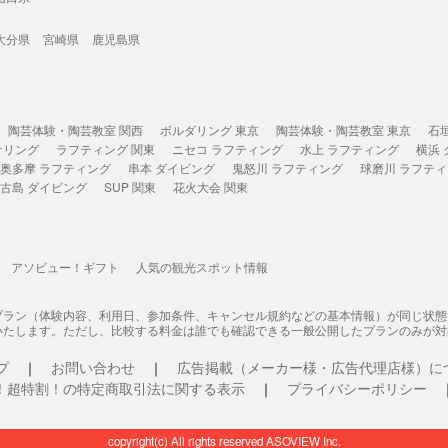
大分県
宮崎県
鹿児島県
陶芸体験・陶芸教室 関西
ボルダリング 東京
陶芸体験・陶芸教室 東京
石
ケリング
ラフティング 関東
ニセコ ラフティング
水上 ラフティング
横浜
奥多摩 ラフティング
串本 ダイビング
鬼怒川 ラフティング
球磨川 ラフテ
古島 ダイビング
SUP 関東
花火大会 関東
アソビュー！ギフト
人気の観光スポット情報
プラン（体験内容、利用日、参加条件、キャンセル規約などの基本情報）が同じ状
いたします。ただし、比較する料金は誰でも確認できる一般公開したプランのみが対
プ
お問い合わせ
広告掲載（メーカー様・広告代理店様）に
！超特割！の特定商取引法に関する表示
プライバシーポリシー
copyright(c) All rights reserved ASOVIEW Inc.