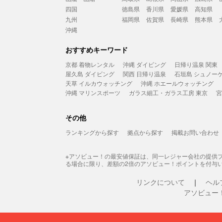
四国
徳島県
香川県
愛媛県
高知県
九州
福岡県
佐賀県
長崎県
熊本県
沖縄
おすすめキーワード
京都 着物レンタル
沖縄 ダイビング
日帰り温泉 関東
屋久島 ダイビング
関西 日帰り温泉
石垣島 シュノー
天草 イルカウォッチング
沖縄 ホエールウォッチング
沖縄 マリンスポーツ
ガラス細工・ガラス工房 東京
宮
その他
ランキングから探す
拠点から探す
掲載お問い合わせ
※アソビュー！の最安値保証は、同一レジャー会社の提供
る場合に限り、差額の2倍のアソビュー！ポイントを付与
リンクについて
ヘル
アソビュー