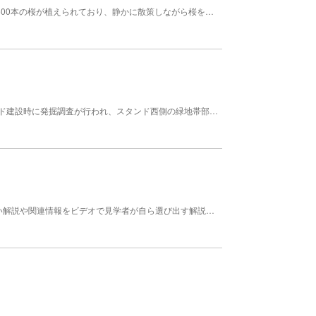
山崎川の石川橋から落合橋までの約2.5km区間に約600本の桜が植えられており、静かに散策しながら桜を観賞できます。 料金: 無料 植物 サクラ 時期 ３月下旬～４月上旬 かなえ橋から鼎小橋南側まで（約120m）ライトアップあり 時間:18:30～21:00（予定）
縄文時代前期の貝塚として有名。陸上競技場スタンド建設時に発掘調査が行われ、スタンド西側の緑地帯部分は国史跡に指定されている。 貝塚以外の史跡も見つかっていることから、大曲輪遺跡とも呼ばれている。 時代 縄文
2階常設展「尾張の歴史」には展示資料のより詳しい解説や関連情報をビデオで見学者が自ら選び出す解説システムを設置。民俗や歴史を16のテーマに分けて構成し、テーマごとに、21インチモニターが設置されている。1階展示室では随時、国内外の歴史、美術にかかわる特別展を開催。 料金: 中学生以下無料、特別展・企画展はその都度定める料金 料金: 高校生 200円 団体割引 30人以上150円 料金: 大人 300円 団体割引 30人以上250円 料金: 大学生 200円 団体割引 30人以上150円 公開 ９：３０～１７：００（入館は１６：３０まで） 休業 毎週月曜日（祝日・振替休日の時は直後の平日），第４火曜日（祝日を除く）、年末年始（12/29～1/3） その他 身体等に障害のある方で手帳をお持ちの方（介護者も2名まで）は、常設展観覧料は無料です。 管理者 名古屋市