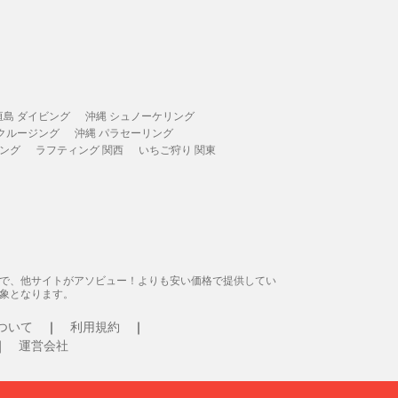
垣島 ダイビング
沖縄 シュノーケリング
 クルージング
沖縄 パラセーリング
ィング
ラフティング 関西
いちご狩り 関東
態で、他サイトがアソビュー！よりも安い価格で提供してい
象となります。
ついて
利用規約
運営会社