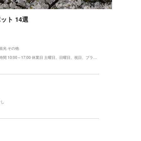
ト 14選
観光 その他
見学には事前のご予約が必要です。 料金: 無料 営業時間 10:00～17:00 休業日 土曜日、日曜日、祝日、ブラザー工業指定休業日およびイベント開催日 (詳しくはホームページのカレンダーでご確認ください。) 見学内容 備考参照 昭和初期のミシンから現在の主力製品である情報通信機器までのブラザー製品を幅広く展示。その他、世界初のミシン(復刻版)も展示する。プロダクトゾーンでは、ブラザーの新事業や新製品をご紹介しており、最新のプリンティング技術も体験できる。
なし