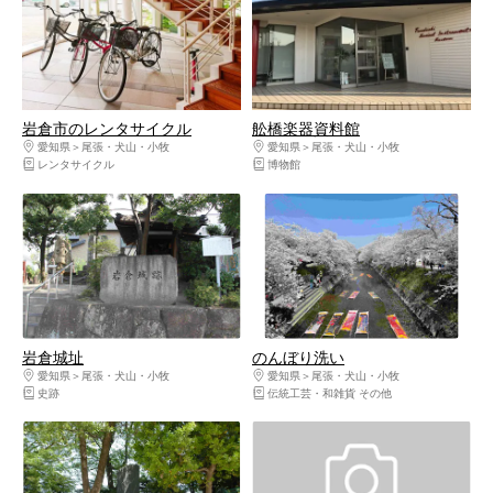
岩倉市のレンタサイクル
舩橋楽器資料館
愛知県
尾張・犬山・小牧
愛知県
尾張・犬山・小牧
レンタサイクル
博物館
岩倉城址
のんぼり洗い
愛知県
尾張・犬山・小牧
愛知県
尾張・犬山・小牧
史跡
伝統工芸・和雑貨 その他