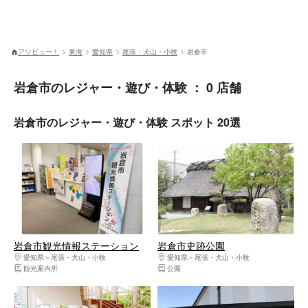
アソビュー！
東海
愛知県
尾張・犬山・小牧
岩倉市
岩倉市のレジャー・遊び・体験 ： 0 店舗
岩倉市のレジャー・遊び・体験 スポット 20選
岩倉市観光情報ステーション
岩倉市史跡公園
愛知県
尾張・犬山・小牧
愛知県
尾張・犬山・小牧
観光案内所
公園