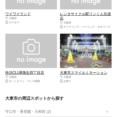
ワイワイランド
レンタサイクル駅リンくん住道
店
大阪府
大阪東部（寝屋川・守口・門真・東大阪）
カラオケ
大阪府
大阪東部（寝屋川・守口・門真・東
サイクリング・ツーリング・ポタリング
快活CLUB蒲生四丁目店
大東市スマイルミネーション
大阪府
大阪東部（寝屋川・守口・門真・東大阪）
大阪府
大阪東部（寝屋川・守口・門真・東
ネットカフェ・マンガ喫茶
お祭り
大東市の周辺スポットから探す
守口市・香里園・大和田 (2)