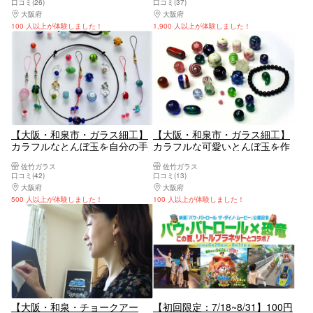
口コミ(26)
口コミ(37)
大阪府
大阪南部（堺・岸和田・関西空港）
大阪府
大阪南部（堺・岸和田・関西空港）
100 人以上が体験しました！
1,900 人以上が体験しました！
【大阪・和泉市・ガラス細工】
【大阪・和泉市・ガラス細工】
カラフルなとんぼ玉を自分の手
カラフルな可愛いとんぼ玉を作
で！バーナーワーク体験（平日
ろう！バーナーワーク体験（土
佐竹ガラス
佐竹ガラス
コース）1時間以内で最大15玉
曜日コース）
口コミ(42)
口コミ(13)
まで作れます！
大阪府
大阪南部（堺・岸和田・関西空港）
大阪府
大阪南部（堺・岸和田・関西空港）
500 人以上が体験しました！
100 人以上が体験しました！
【大阪・和泉・チョークアー
【初回限定：7/18~8/31】100円