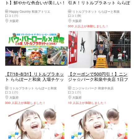
ト】鮮やかな色合いが美しい！
引き！リトルプラネット ららぽ
ウェルカムボードを作ろう
ーと和泉 入場チケット
Happy Country 和泉アトリエ
リトルプラネット ららぽーと和泉
口コミ(1)
口コミ(9)
大阪府
大阪南部（堺・岸和田・関西空港）
大阪府
大阪南部（堺・岸和田・関西空港）
300 人以上が体験しました！
【7/18~8/31】リトルプラネッ
【クーポンで500円引！】ニン
ト ららぽーと和泉 入場チケッ
ジャ☆パーク和泉中央店 1日フ
ト
リーパス※未就学児は入場料無
リトルプラネット ららぽーと和泉
ニンジャ☆パーク 和泉中央店
料
口コミ(1)
口コミ(1)
大阪府
大阪南部（堺・岸和田・関西空港）
大阪府
大阪南部（堺・岸和田・関西空港）
300 人以上が体験しました！
10 人以上が体験しました！