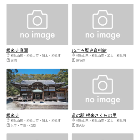
根來寺庭園
ねごろ歴史資料館
和歌山県
和歌山市・加太・和歌浦
和歌山県
和歌山市・加太・和歌浦
庭園
博物館
根來寺
道の駅 根来さくらの里
和歌山県
和歌山市・加太・和歌浦
和歌山県
和歌山市・加太・和歌浦
お寺・寺院・仏閣
道の駅