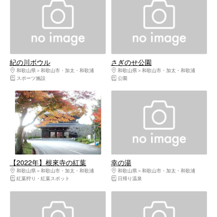
紀の川ボウル
さぎのせ公園
和歌山県
和歌山市・加太・和歌浦
和歌山県
和歌山市・加太・和歌浦
スポーツ施設
公園
【2022年】根來寺の紅葉
幸の湯
和歌山県
和歌山市・加太・和歌浦
和歌山県
和歌山市・加太・和歌浦
紅葉狩り・紅葉スポット
日帰り温泉