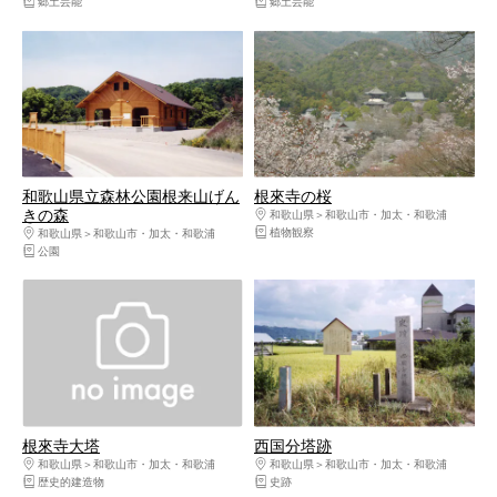
郷土芸能
郷土芸能
和歌山県立森林公園根来山げん
根來寺の桜
きの森
和歌山県
和歌山市・加太・和歌浦
植物観察
和歌山県
和歌山市・加太・和歌浦
公園
根來寺大塔
西国分塔跡
和歌山県
和歌山市・加太・和歌浦
和歌山県
和歌山市・加太・和歌浦
歴史的建造物
史跡