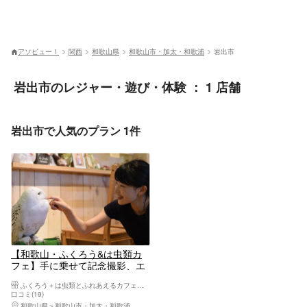
アソビュー！
関西
和歌山県
和歌山市・加太・和歌浦
岩出市
岩出市のレジャー・遊び・体験 ： 1 店舗
岩出市で人気のプラン 1件
【和歌山・ふくろう&は虫類カ
フェ】手に乗せて記念撮影、エ
サやりなど、ふくろう＋爬虫類
ふくろう＋は虫類とふれあえるカフェ カントリーオウルぷらす
とのふれあい体験
口コミ(19)
和歌山県
和歌山市・加太・和歌浦