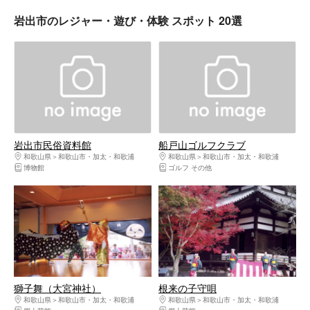
岩出市のレジャー・遊び・体験 スポット 20選
岩出市民俗資料館
船戸山ゴルフクラブ
和歌山県
和歌山市・加太・和歌浦
和歌山県
和歌山市・加太・和歌浦
博物館
ゴルフ その他
獅子舞（大宮神社）
根来の子守唄
和歌山県
和歌山市・加太・和歌浦
和歌山県
和歌山市・加太・和歌浦