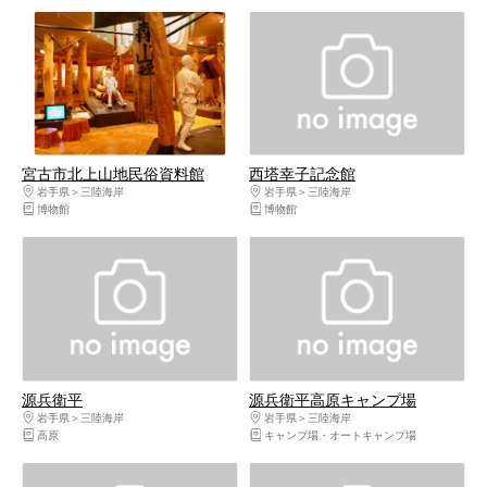
宮古市北上山地民俗資料館
西塔幸子記念館
岩手県
三陸海岸
岩手県
三陸海岸
博物館
博物館
源兵衛平
源兵衛平高原キャンプ場
岩手県
三陸海岸
岩手県
三陸海岸
高原
キャンプ場・オートキャンプ場