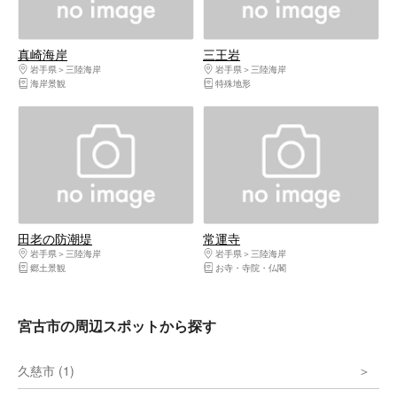
真崎海岸
三王岩
岩手県
三陸海岸
岩手県
三陸海岸
海岸景観
特殊地形
田老の防潮堤
常運寺
岩手県
三陸海岸
岩手県
三陸海岸
郷土景観
お寺・寺院・仏閣
宮古市の周辺スポットから探す
久慈市 (1)