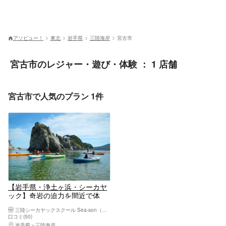
アソビュー！
東北
岩手県
三陸海岸
宮古市
宮古市のレジャー・遊び・体験 ： 1 店舗
宮古市で人気のプラン 1件
【岩手県・浄土ヶ浜・シーカヤ
ック】奇岩の迫力を間近で体
感！シーカヤックでジオ体験
三陸シーカヤックスクール Sea-son（シーズン）
口コミ(50)
岩手県
三陸海岸