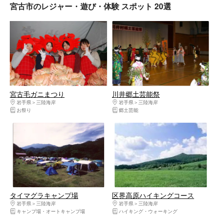
宮古市のレジャー・遊び・体験 スポット 20選
宮古毛ガニまつり
川井郷土芸能祭
岩手県
三陸海岸
岩手県
三陸海岸
お祭り
郷土芸能
タイマグラキャンプ場
区界高原ハイキングコース
岩手県
三陸海岸
岩手県
三陸海岸
キャンプ場・オートキャンプ場
ハイキング・ウォーキング