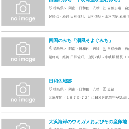
徳島県
阿南・日和佐・宍喰
自然歩道・自
起終点・経路 日和佐町。日和佐駅～山河内駅 延長 12
四国のみち「潮風そよぐみち」
徳島県
阿南・日和佐・宍喰
自然歩道・自
起終点・経路 日和佐町。山河内駅～牟岐駅 延長 １
日和佐城跡
徳島県
阿南・日和佐・宍喰
史跡
大浜海岸のウミガメおよびその産卵地