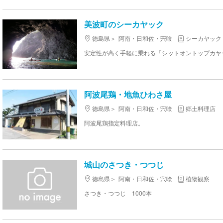
美波町のシーカヤック
徳島県
阿南・日和佐・宍喰
シーカヤック
阿波尾鶏・地魚ひわさ屋
徳島県
阿南・日和佐・宍喰
郷土料理店
阿波尾鶏指定料理店。
城山のさつき・つつじ
徳島県
阿南・日和佐・宍喰
植物観察
さつき・つつじ 1000本