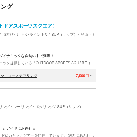
キング
（アウトドアスポーツスクエア）
海遊び
川下り･ライン下り
SUP（サップ）
登山・トレッキング
ダイナミックな自然の中で満喫！
徳島・愛媛など四国の各地で様々なアウトドアスポーツを提供している「OUTDOOR SPORTS SQUARE（アウトドアスポーツスクエア）」。ユニークなオリジナルアクティビティもあり、初心者の方から上級者までご参加いただいています。少人数制で満足度が高いツアーは、ほとんどがプライベイトツアー。豊かな自然の中で体を動かし、冒険や癒しを堪能する特別なひとときを提供します。
ーツ！コーステアリング
7,500
円
〜
リング・ツーリング・ポタリング
SUP（サップ）
したガイドにお任せ☆
HORIZON（ホライゾン）は、徳島・鳴門をフィールドにカヤックツアーを開催しています。 魅力にあふれた海域・鳴門 私たちがフィールドとする鳴門エリアは、魅力的な海域として知られています。日本百景・世界三大潮流の鳴門海峡を始めとして、大迫力かつ独特の潮流が数多く存在します。対照的に内湾は静かで、水面は時に凪の様子を見せます。カヤックと海のリズムはまるでゆりかごのように穏やかで、赤ちゃんが寝てしまうほどです。 初めてでも安心。ゆっくりのんびり楽しみましょう☆ シーカヤックがまったく初めての方も心配いりません。同行するガイドが日々の海況を観察し、長年の経験を生かして安心・安全なコースを選定しています。どのコースも休憩をしながらゆっくりと行いますので安心です。水面の表情や潮風を楽しみながら漕ぎ進めましょう。 関西圏からのアクセスも便利な鳴門。お気軽に遊びに来てくださいね！