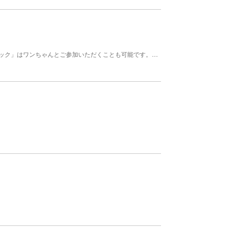
安定性が高く手軽に乗れる「シットオントップカヤック」はワンちゃんとご参加いただくことも可能です。小さなお子様向けに子ども用のカヤックもあります。日和佐の海岸線に点在している洞窟を探索するコースなど、色々なメニューがあり、トレッキングツアーなども開催していて、コーステアリング、ビーチマット漂流、といった日本でもここだけでしか体験できないツアーがラインナップしているので、是非体験してみましょう。 【料金】 ●料金:ツアー、スクール等（有料）※料金は天候や内容により変わる。