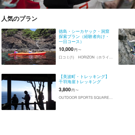
人気のプラン
徳島・シーカヤック・洞窟
探索プラン（経験者向け・
一日コース）
10,000
円
〜
口コミ(1)
HORIZON（ホライゾン）
【美波町・トレッキング】
千羽海崖トレッキング
3,800
円
〜
OUTDOOR SPORTS SQUARE（アウトドアスポーツスクエア）