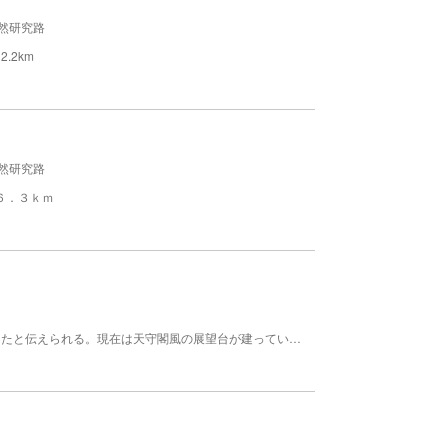
然研究路
.2km
然研究路
６．３ｋｍ
元亀年間（１５７０-７２）に日和佐肥前守が築城したと伝えられる。現在は天守閣風の展望台が建っている。 時代 室町後期