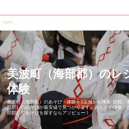
町（海部郡）
美波町（海部郡）のレ
体験
美波町（海部郡）のあそび・体験を2店舗から検索･比較。
部郡）のあそびが最安値で見つかります。みんなの体験・
部郡）であそびを探すならアソビュー！