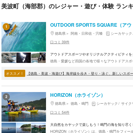
美波町（海部郡）のレジャー・遊び・体験 ラン
OUTDOOR SPORTS SQUARE
1
徳島県
阿南・日和佐・宍喰
シーカヤック
口コミ 39件
アウトドアスポーツやオリジナルアクティビティを
オススメ！
【徳島・美波・海遊び】海岸線を歩き・登り・泳ぐ、新しいスポ
HORIZON（ホライゾン）
2
徳島県
徳島・鳴門
シーカヤック
サイク
口コミ 54件
大自然をカヤックで楽しもう！鳴門の海を知り尽く