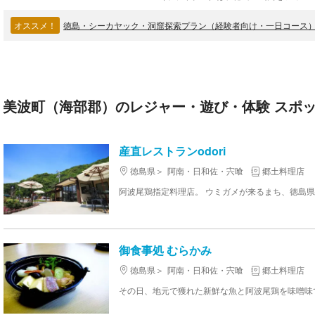
オススメ！
徳島・シーカヤック・洞窟探索プラン（経験者向け・一日コース
美波町（海部郡）のレジャー・遊び・体験 スポット
産直レストランodori
徳島県
阿南・日和佐・宍喰
郷土料理店
御食事処 むらかみ
徳島県
阿南・日和佐・宍喰
郷土料理店