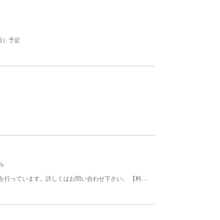
曜日）予定
ル
美波町観光協会では電動アシスト自転車のレンタルを行っています。詳しくはお問い合わせ下さい。 【料金】 大人: 1000円 電動アシスト自転車