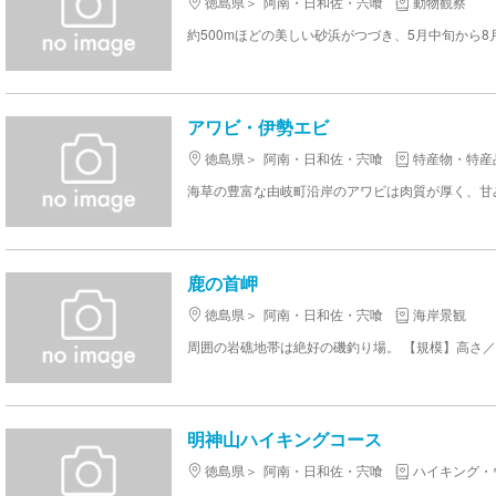
徳島県
阿南・日和佐・宍喰
動物観察
アワビ・伊勢エビ
徳島県
阿南・日和佐・宍喰
特産物・特産
海草の豊富な由岐町沿岸のアワビは肉質が厚く、甘
鹿の首岬
徳島県
阿南・日和佐・宍喰
海岸景観
周囲の岩礁地帯は絶好の磯釣り場。 【規模】高さ／
明神山ハイキングコース
徳島県
阿南・日和佐・宍喰
ハイキング・