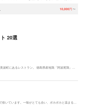
）
10,000
円
〜
 20選
阿波尾鶏指定料理店。 ウミガメが来るまち、徳島県美波町にあるレストラン。 徳島県産地鶏「阿波尾鶏」を専門に扱う産直レストランとして2015年オープン。 阿波尾鶏のステーキやハンバーグ、阿波尾鶏たまごのプリンなど、ここでしか食べることができない一品が揃います。
その日、地元で獲れた新鮮な魚と阿波尾鶏を味噌味で炊いています。一味がとても合い、ポカポカと温まるお鍋です。