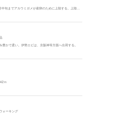
約500mほどの美しい砂浜がつづき、5月中旬から8月中旬までアカウミガメが産卵のために上陸する。上陸産卵するアカウミガメと海岸は、国の天然記念物に指定されている。 時期 ５月中旬～８月下旬
品
み豊かで柔い。伊勢エビは、京阪神等方面へ出荷する。
42ｍ
ウォーキング