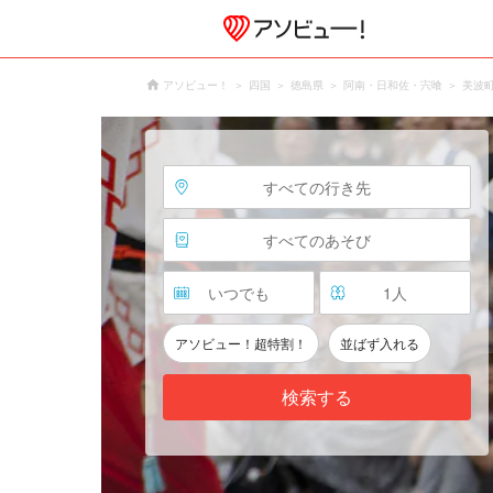
アソビュー！
四国
徳島県
阿南・日和佐・宍喰
美波
すべての行き先
すべてのあそび
いつでも
1
人
アソビュー！超特割！
並ばず入れる
検索する