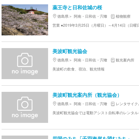
薬王寺と日和佐城の桜
徳島県
阿南・日和佐・宍喰
植物観察
営業 ●2019年3月25日（月曜日）～4月14日（日
美波町観光協会
徳島県
阿南・日和佐・宍喰
観光案内所
美波町の飲食、宿泊、観光情報
美波町観光案内所（観光協会）
徳島県
阿南・日和佐・宍喰
レンタサイク
四国のみち「千羽海崖を望むみち」