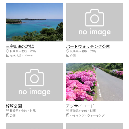
三宇田海水浴場
バードウォッチング公園
長崎県
壱岐・対馬
長崎県
壱岐・対馬
海水浴場・ビーチ
公園
棹崎公園
アジサイロード
長崎県
壱岐・対馬
長崎県
壱岐・対馬
公園
ハイキング・ウォーキング