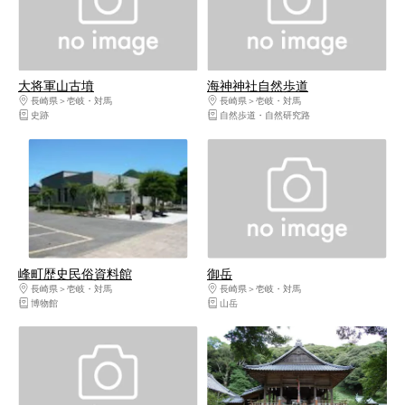
大将軍山古墳
海神神社自然歩道
長崎県
壱岐・対馬
長崎県
壱岐・対馬
史跡
自然歩道・自然研究路
峰町歴史民俗資料館
御岳
長崎県
壱岐・対馬
長崎県
壱岐・対馬
博物館
山岳