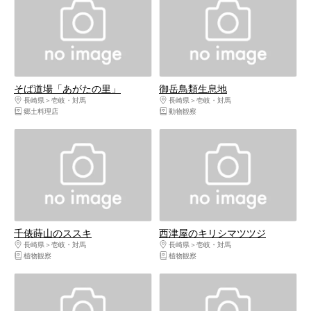
そば道場「あがたの里」
御岳鳥類生息地
長崎県
壱岐・対馬
長崎県
壱岐・対馬
郷土料理店
動物観察
千俵蒔山のススキ
西津屋のキリシマツツジ
長崎県
壱岐・対馬
長崎県
壱岐・対馬
植物観察
植物観察