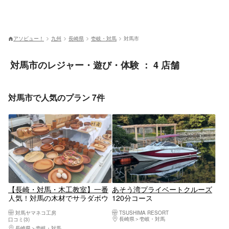
アソビュー！
九州
長崎県
壱岐・対馬
対馬市
対馬市のレジャー・遊び・体験 ： 4 店舗
対馬市で人気のプラン 7件
【長崎・対馬・木工教室】一番
あそう湾プライベートクルーズ
人気！対馬の木材でサラダボウ
120分コース
ルを作ろう！（1個）
対馬ヤマネコ工房
TSUSHIMA RESORT
長崎県
壱岐・対馬
口コミ(3)
長崎県
壱岐・対馬