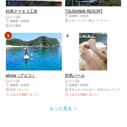
対馬ヤマネコ工房
TSUSHIMA RESORT
長崎県
対馬市
口コミ(3)
クルージング・船上パーティー
長崎県
対馬市
木工教室
3
4
abyss（アビス）
対馬パール
口コミ(2)
口コミ(3)
長崎県
対馬市
長崎県
対馬市
SUP（サップ）
手作りキーホルダー・手作りストラップ
手
10 人以上が体験しました！
10 人以上が体験しました！
もっと見る