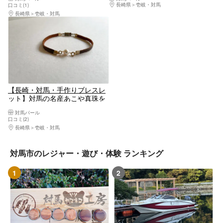
長崎県
壱岐・対馬
口コミ(1)
長崎県
壱岐・対馬
【長崎・対馬・手作りブレスレ
ット】対馬の名産あこや真珠を
使用！革ブレスレット1個
対馬パール
口コミ(2)
長崎県
壱岐・対馬
対馬市のレジャー・遊び・体験 ランキング
1
2