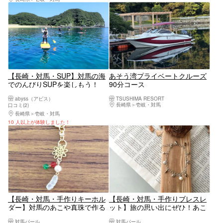
【長崎・対馬・SUP】対馬の海
あそう湾プライベートクルーズ
でのんびりSUPを楽しもう！
90分コース
SUP体験
abyss（アビス）
TSUSHIMA RESORT
長崎県
壱岐・対馬
口コミ(2)
長崎県
壱岐・対馬
10 人以上が体験しました！
【長崎・対馬・手作りキーホル
【長崎・対馬・手作りブレスレ
ダー】対馬のあこや真珠で作る
ット】旅の思い出にぜひ！あこ
キーホルダー（1個）
や真珠のブレスレット1個
対馬パール
対馬パール