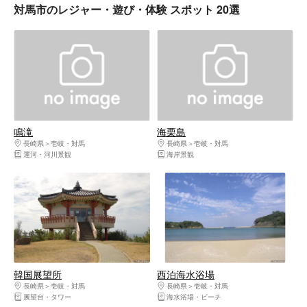
対馬市のレジャー・遊び・体験 スポット 20選
鳴滝
海栗島
長崎県
壱岐・対馬
長崎県
壱岐・対馬
運河・河川景観
海岸景観
韓国展望所
西泊海水浴場
長崎県
壱岐・対馬
長崎県
壱岐・対馬
展望台・タワー
海水浴場・ビーチ