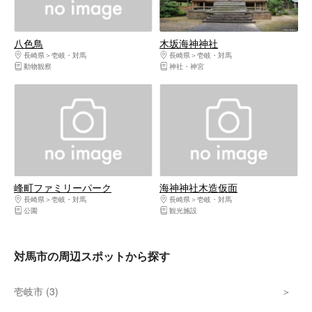
八色鳥
木坂海神神社
長崎県
壱岐・対馬
長崎県
壱岐・対馬
動物観察
神社・神宮
峰町ファミリーパーク
海神神社木造仮面
長崎県
壱岐・対馬
長崎県
壱岐・対馬
公園
観光施設
対馬市の周辺スポットから探す
壱岐市 (3)