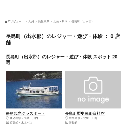
アソビュー！
九州
鹿児島県
北薩・川内
長島町（出水郡）
長島町（出水郡）のレジャー・遊び・体験 ： 0 店
舗
長島町（出水郡）のレジャー・遊び・体験 スポット 20
選
長島観光グラスボート
長島町歴史民俗資料館
鹿児島県
北薩・川内
鹿児島県
北薩・川内
遊覧船・水上バス
博物館