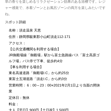
草の香りを楽しめるリラクゼーション効果のある浴槽です。レジ
ャー感覚で、水着ゾーンとお風呂ゾーンの両方を楽しみたいです
ね。
スポット詳細
名称：須走温泉 天恵
住所：静岡県駿東郡小山町須走112-171
アクセス：
【公共交通機関を利用する場合】
JR御殿場線「御殿場」駅から富士急路線バス「富士高原ゴ
ルフ場」バス停で下車、徒歩約4分
【車を利用する場合】
東名高速道路「御殿場I.C」から約25分
東富士五湖道路「須走I.C」から約3分
営業時間： 6：00～23：00※2021年2月1日より当面の間休
業
定休日：無休
料金：
大人【平日】900円【土日祝】1,500円