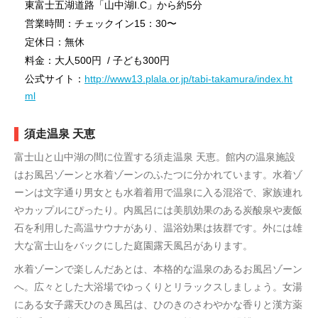
東富士五湖道路「山中湖I.C」から約5分
営業時間：チェックイン15：30〜
定休日：無休
料金：大人500円 / 子ども300円
公式サイト：
http://www13.plala.or.jp/tabi-takamura/index.ht
ml
須走温泉 天恵
富士山と山中湖の間に位置する須走温泉 天恵。館内の温泉施設
はお風呂ゾーンと水着ゾーンのふたつに分かれています。水着ゾ
ーンは文字通り男女とも水着着用で温泉に入る混浴で、家族連れ
やカップルにぴったり。内風呂には美肌効果のある炭酸泉や麦飯
石を利用した高温サウナがあり、温浴効果は抜群です。外には雄
大な富士山をバックにした庭園露天風呂があります。
水着ゾーンで楽しんだあとは、本格的な温泉のあるお風呂ゾーン
へ。広々とした大浴場でゆっくりとリラックスしましょう。女湯
にある女子露天ひのき風呂は、ひのきのさわやかな香りと漢方薬