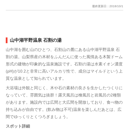
最終更新日：
2018/10/1
山中湖平野温泉 石割の湯
山中湖を囲む山のひとつ、石割山の麓にある山中湖平野温泉 石
割の湯。山梨県産の木材をふんだんに使った風情ある木製ドーム
形式の建物が印象的な温泉施設です。石割の湯は水素イオン濃度
(pH)が10.2と非常に高いアルカリ性で、成分はマイルドという上
質な温泉として知られています。
大浴場は外観と同じく、木や石の素材の良さを生かしたつくりに
なっていて、雰囲気は抜群！露天風呂は檜風呂と岩風呂の2種類
があります。施設内では広間と大広間を開放しており、食べ物の
持ち込みが自由です。(飲み物は不可)温泉を楽しんだあとは、広
間でゆっくりとくつろぎましょう。
スポット詳細