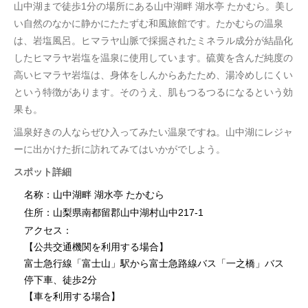
山中湖まで徒歩1分の場所にある山中湖畔 湖水亭 たかむら。美し
い自然のなかに静かにたたずむ和風旅館です。たかむらの温泉
は、岩塩風呂。ヒマラヤ山脈で採掘されたミネラル成分が結晶化
したヒマラヤ岩塩を温泉に使用しています。硫黄を含んだ純度の
高いヒマラヤ岩塩は、身体をしんからあたため、湯冷めしにくい
という特徴があります。そのうえ、肌もつるつるになるという効
果も。
温泉好きの人ならぜひ入ってみたい温泉ですね。山中湖にレジャ
ーに出かけた折に訪れてみてはいかがでしよう。
スポット詳細
名称：山中湖畔 湖水亭 たかむら
住所：山梨県南都留郡山中湖村山中217-1
アクセス：
【公共交通機関を利用する場合】
富士急行線「富士山」駅から富士急路線バス「一之橋」バス
停下車、徒歩2分
【車を利用する場合】