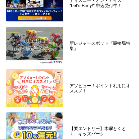
ディズニー・オン・アイス
"Let's Party!" 申込受付中！
新レジャースポット『競輪場特
集』
アソビュー！ポイント利用にオ
ススメ！
【要エントリー】木曜とくと
く！キッズパーク