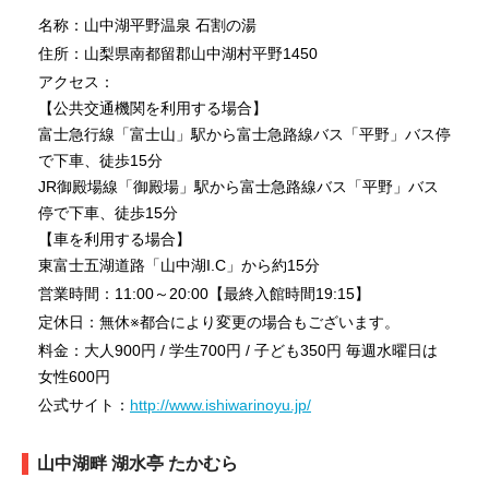
名称：山中湖平野温泉 石割の湯
住所：山梨県南都留郡山中湖村平野1450
アクセス：
【公共交通機関を利用する場合】
富士急行線「富士山」駅から富士急路線バス「平野」バス停
で下車、徒歩15分
JR御殿場線「御殿場」駅から富士急路線バス「平野」バス
停で下車、徒歩15分
【車を利用する場合】
東富士五湖道路「山中湖I.C」から約15分
営業時間：11:00～20:00【最終入館時間19:15】
定休日：無休※都合により変更の場合もございます。
料金：大人900円 / 学生700円 / 子ども350円 毎週水曜日は
女性600円
公式サイト：
http://www.ishiwarinoyu.jp/
山中湖畔 湖水亭 たかむら