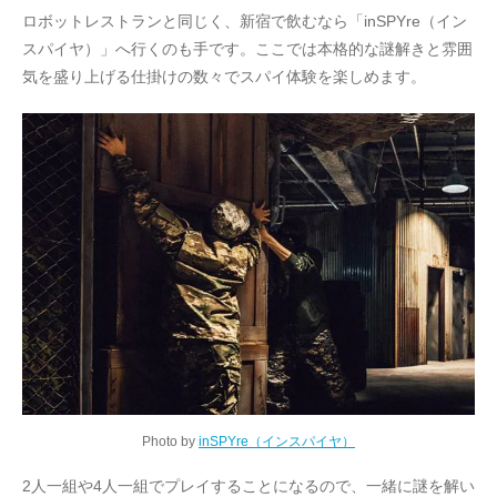
ロボットレストランと同じく、新宿で飲むなら「inSPYre（イン
スパイヤ）」へ行くのも手です。ここでは本格的な謎解きと雰囲
気を盛り上げる仕掛けの数々でスパイ体験を楽しめます。
Photo by
inSPYre（インスパイヤ）
2人一組や4人一組でプレイすることになるので、一緒に謎を解い