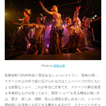
Photo by
黒鳥の湖
歌舞伎町で約40年続く歴史あるショーレストラン「黒鳥の湖」。
ステージの上や外で繰り広げられるのはニューハーフの方たちに
よる妖艶なショー。これが本当に圧巻です。ステージの舞台装置
も本格的なものを使っており、普段“ショー”を見る機会が無い方
は、驚き、楽しみ、感動、色んな感情を楽しめるハズ。ショーの
開始前に出演者とお話できる機会もあるので、ステージとのギャ