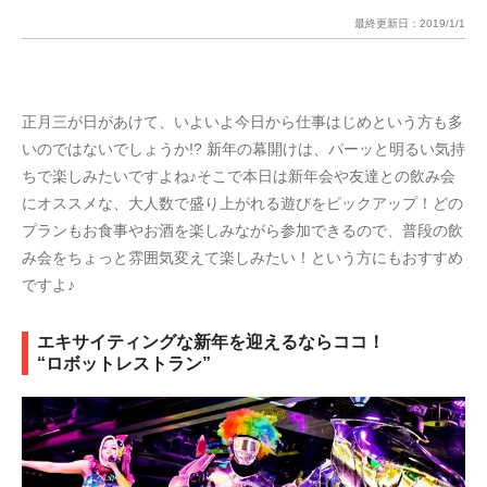
最終更新日：
2019/1/1
正月三が日があけて、いよいよ今日から仕事はじめという方も多
いのではないでしょうか!? 新年の幕開けは、パーッと明るい気持
ちで楽しみたいですよね♪そこで本日は新年会や友達との飲み会
にオススメな、大人数で盛り上がれる遊びをピックアップ！どの
プランもお食事やお酒を楽しみながら参加できるので、普段の飲
み会をちょっと雰囲気変えて楽しみたい！という方にもおすすめ
ですよ♪
エキサイティングな新年を迎えるならココ！
“ロボットレストラン”