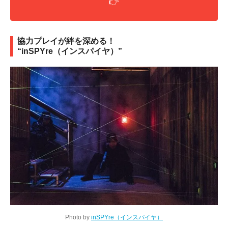
👉
協力プレイが絆を深める！
“inSPYre（インスパイヤ）”
Photo by
inSPYre（インスパイヤ）