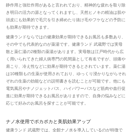
静作用と強壮作用があると言われており、精神的な疲れを取り除
き明日の活力の源となってくれますし、天然ヒノキの精油は肌や
頭皮にも効果的で毛穴を引き締めたり抜け毛やフケなどの予防に
も効果が期待できます。
健康ランドならではの健康効果が期待できるお風呂も多数あり、
その中でも代表的なのが薬湯です。健康ランド 武蔵野では実母
散と薬仁湯の2種類の薬湯があります。実母散は江戸時代から広
く用いられてきた婦人病専門の民間薬として有名ですが、頭痛や
肩こり、冷え性などに効果が期待できるとされています。薬仁湯
は10種類もの生薬が使用されており、ゆっくり浸かりながらそれ
ぞれの生薬の効能などの説明書きを読むことが可能です。他にも
電気風呂やナノジェットバス、ハイパワーバスなど筋肉や血行促
進に効果が期待できるお風呂がありますので、自身の悩みなどに
応じて好みのお風呂を探すことが可能です。
ナノ水使用でポカポカと美肌効果アップ
健康ランド 武蔵野では、全館ナノ水を導入しているのが特徴で