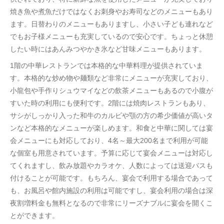
焼き魚や煮魚だけではなくお刺身やお寿司などのメニューもあり
ます。日替わりのメニューもありますし、小さい子ども連れなど
でもお子様メニューも充実しているので安心です。ちょっと休憩
したい時にはあんみつやかき氷など甘味メニューもあります。
1階の中華レストランでは本格的な中華料理が提供されていま
す。本格的な炒め物や麺類など非常にメニューが充実しており、
小龍包や手作りシュウマイなどの飲茶メニューもあるので小腹が
すいた時の利用にも便利です。2階には焼肉レストランもあり、
サシがしっかり入った和牛のカルビや顎の方の希少価値が高いタ
ンなど本格的なメニューが楽しめます。和食と中華に関しては宴
会メニューにも対応しており、4名～最大200名まで利用が可能
な個室も用意されています。予算に応じて宴会メニューは対応し
てくれますし、飲み放題やカラオケ、人数によっては送迎バスも
付けることが可能です。もちろん、宴会で利用する場合であって
も、お風呂や館内施設の利用は可能ですし、宴会利用の場合は深
夜割増料金も無料となるので非常にリーズナブルに宴会を開くこ
とができます。