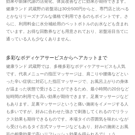
効果や新陳代謝の活発化、体質改善などに効果が期待できます。
健康ランド 武蔵野の岩盤浴は30分500円からと、専門店と比べる
とかなりリーズナブルな価格で利用できるのもポイントです。さ
らに、利用料金に水分補給用のペットボトルのお水なども含まれ
ています。お得な回数券なども用意されており、岩盤浴目当てに
通っている人も少なくありません。
多彩なボディケアサービスからヘアカットまで
健康ランド 武蔵野では、多種多彩なボディケアサービスも人気
です。代表メニューの指圧マッサージは、肩こりや腰痛などとい
った辛い症状に対応した指圧マッサージで、お風呂上がりの身体
が温まった状態で受けることができるため、最小時間の20分など
短時間の利用でも高い効果が期待できます。足裏マッサージなど
もあります。足裏マッサージというと痛い施術をイメージする人
も多いですが、好みに合わせた強さで刺激してくれるのでリラッ
クス効果も期待できるものです。本場タイの雰囲気を味わいなが
ら受けられるタイ古式マッサージなどもあり、好みの施術とお風
呂の相乗効果で高いリフレッシュ効果を得られるでしょう。