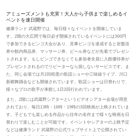
アミューズメントも充実！大人から子供まで楽しめるイ
ベントを連日開催
健康ランド 武蔵野では、毎日様々なイベントを開催していま
す。2階の大広間で毎日必ず開催されているイベントには300円
で参加できるビンゴ大会があり、見事ビンゴを達成すると岩盤浴
券や館内商品券、マッサージ券、ビール券などが先着でプレゼン
トされます。もしビンゴできなくても参加者全員に入館優待券が
プレゼントされるのでリピーターなら損しないサービスです。ま
た、同じ会場では月2回程度の歌謡ショーや三味線ライブ、川口
新郷舞踊会なども開催されています。歌謡ショーは日替わりで、
様々なプロの歌手が来館し1日2回行われています。
また、2階には武蔵野シアターというビデオシアター会場が用意
されており、毎日13時・16時・19時の3回映画が上映されていま
す。子どもでも楽しめる作品から往年の名作まで様々な映画を日
替わりで楽しむことが可能です。イベントやシアターの上映予定
などは健康ランド 武蔵野の公式ウェブサイト上で公開されてい