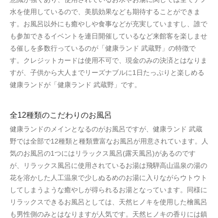
水を使用しているので、美肌効果なども期待することができま
す。お風呂以外にも癒やしや食事などが充実していますし、誰で
も参加できるイベントを連日開催しているなど来館客を楽しませ
る催しを多数行っているのが「健康ランド 武蔵野」の特徴で
す。クレジットカードは使用不可で、現金のみの決済とはなりま
すが、子供から大人までリーズナブルに1日たっぷりと楽しめる
健康ランドが「健康ランド 武蔵野」です。
全12種類のこだわりのお風呂
健康ランドのメインとなるのがお風呂ですが、健康ランド 武蔵
野では全部で12種類と種類豊富なお風呂が用意されています。人
気のお風呂の1つにはリラックス風呂(露天風呂)があるのです
が、リラックス風呂に使用されているお湯は飛騨高山温泉の湯の
花を溶かした人工温泉で少しぬるめのお湯に入りながらウトウト
してしまうような癒やしが得られるお湯となっています。同様に
リラックスできるお風呂としては、天然ヒノキを使用した檜風呂
も男性側のみとはなりますが人気です。天然ヒノキの香りには鎮