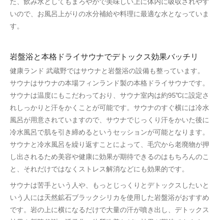
た、飲み水としてもまろやかで美味しい上に体内に吸収されやす
いので、お風呂上がりの水分補給や料理に最適な水となっていま
す。
岩盤浴と本格ドライサウナでデトックス効果バッチリ
健康ランド 武蔵野ではサウナと岩盤浴の設備も整っています。
サウナはサウナの本場フィンランド製の本格ドライサウナです。
サウナは温度にもこだわっており、サウナ室内は約95℃に設定さ
れしっかりと汗をかくことが可能です。サウナのすぐ横には冷水
風呂が用意されていますので、サウナでじっくり汗をかいた後に
冷水風呂で肌を引き締めるというセッションが可能となります。
サウナと冷水風呂を繰り返すことによって、毛穴から老廃物が押
し出されるため美容や健康に効果が期待できるのはもちろんのこ
と、それだけではなくストレス解消などにも効果的です。
サウナは苦手という人や、もっとじっくりとデトックスしたいと
いう人には天然鉱石ブラックシリカを使用した岩盤浴がおすすめ
です。岩の上に横になるだけで大量の汗が噴き出し、デトックス