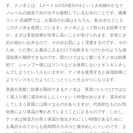
す。ナノ水とは、1メートルの10億分の1というきめ細やかなナ
ノレベルの波長で水の分子が振動しているお水のことです。健康
ランド 武蔵野では、お風呂のお湯はもちろん、飲み水などにも
このナノ水を使用しています。ナノ水によって得られる効果です
が、まずは美肌効果が非常に高いことが挙げられます。非常にき
めが細かいお水なので、その分お肌によく浸透するのです。その
ため、ただ単にお風呂に入るだけで化粧水をつけたかのような保
湿効果が期待できるのです。肌だけではなく髪にもナノ水は効果
的で、シャンプー後にはリンスなどを使用しないとギシギシきし
んでしまうという人もいますが、ナノ水を使用すると保湿効果に
よりリンスをしたようにしっとりした仕上がりになります。
美肌や美髪に効果が期待できるナノ水は、美容にいいだけではな
く湯上り後に湯冷めをしにくいという特徴があります。湯冷めを
してしまう原因には様々なものがありますが、代表的なものが気
化熱により体温が奪われてしまうことによるものです。しかし、
ナノ水は保湿力が高く体温が放出されにくい特徴があるために、
お風呂を出てからも長時間ポカポカと湯冷めしにくいのです。ま