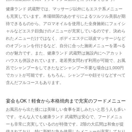
健康ランド 武蔵野では、マッサージ以外にもエステ系メニュー
も充実しています。本場韓国のあかすりによるツルツル美肌が期
待できるものから、アロマオイルを使用した全身施術にフェイシ
ャルなどエステ顔負けのメニューが充実しているのです。決めら
れたメニューだけではなく、ボディエステに頭皮マッサージなど
のオプションを付けるなど、自分に合った施術メニューを選べる
のが魅力です。また、健康ランド 武蔵野は施設内にヘアカット
ハウスも併設されています。老若男女問わず利用が可能で、お風
呂でシャンプーをしてきたなどシャンプー不要な場合は1,000円
でカットが可能です。もちろん、シャンプーや顔そりなどすべて
含んだフルコースもあります。
宴会もOK！軽食から本格焼肉まで充実のフードメニュー
お風呂から出た後には美味しい食事を楽しみたいと思う人も多い
です。そんな人でも健康ランド 武蔵野は安心で、フードメニュ
ーも非常に充実しているのが特徴です。2階の大広間は和食が提
供されており、特に新鮮な魚を使用したメニューが充実しており