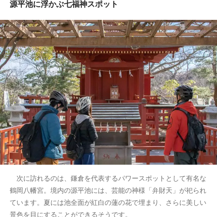
源平池に浮かぶ七福神スポット
次に訪れるのは、鎌倉を代表するパワースポットとして有名な
鶴岡八幡宮。境内の源平池には、芸能の神様「弁財天」が祀られ
ています。夏には池全面が紅白の蓮の花で埋まり、さらに美しい
景色を目にすることができるそうです。