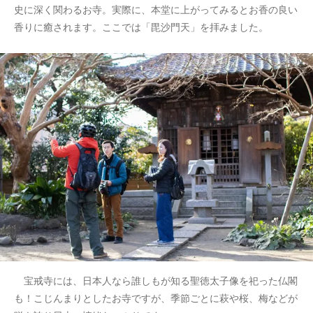
史に深く関わるお寺。実際に、本堂に上がってみるとお香の良い
香りに癒されます。ここでは「毘沙門天」を拝みました。
宝戒寺には、日本人なら誰しもが知る聖徳太子像を祀った仏閣
も！こじんまりとしたお寺ですが、季節ごとに萩や桜、梅などが