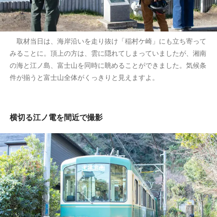
取材当日は、海岸沿いを走り抜け「稲村ケ崎」にも立ち寄って
みることに。頂上の方は、雲に隠れてしまっていましたが、湘南
の海と江ノ島、富士山を同時に眺めることができました。気候条
件が揃うと富士山全体がくっきりと見えますよ。
横切る江ノ電を間近で撮影