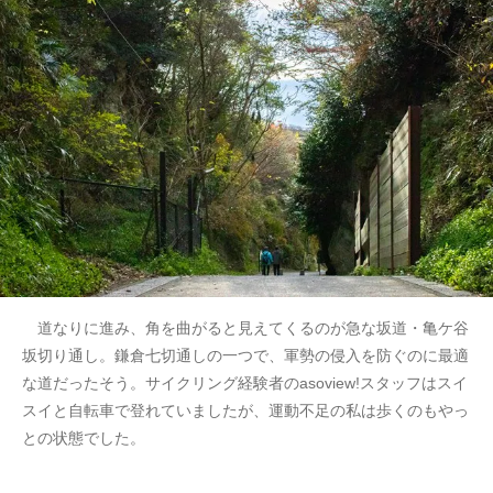
道なりに進み、角を曲がると見えてくるのが急な坂道・亀ケ谷
坂切り通し。鎌倉七切通しの一つで、軍勢の侵入を防ぐのに最適
な道だったそう。サイクリング経験者のasoview!スタッフはスイ
スイと自転車で登れていましたが、運動不足の私は歩くのもやっ
との状態でした。