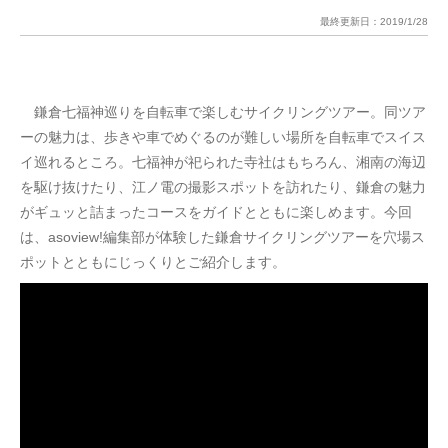
最終更新日：
2019/1/28
鎌倉七福神巡りを自転車で楽しむサイクリングツアー。同ツア
ーの魅力は、歩きや車でめぐるのが難しい場所を自転車でスイス
イ巡れるところ。七福神が祀られた寺社はもちろん、湘南の海辺
を駆け抜けたり、江ノ電の撮影スポットを訪れたり、鎌倉の魅力
がギュッと詰まったコースをガイドとともに楽しめます。今回
は、asoview!編集部が体験した鎌倉サイクリングツアーを穴場ス
ポットとともにじっくりとご紹介します。