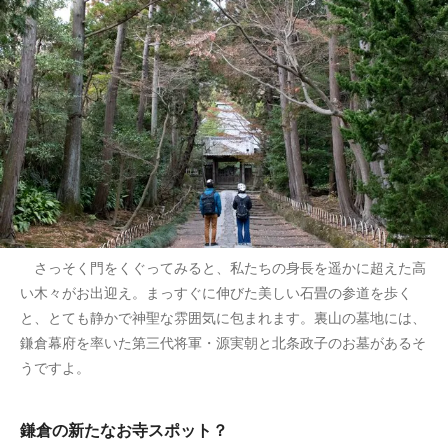
さっそく門をくぐってみると、私たちの身長を遥かに超えた高
い木々がお出迎え。まっすぐに伸びた美しい石畳の参道を歩く
と、とても静かで神聖な雰囲気に包まれます。裏山の墓地には、
鎌倉幕府を率いた第三代将軍・源実朝と北条政子のお墓があるそ
うですよ。
鎌倉の新たなお寺スポット？