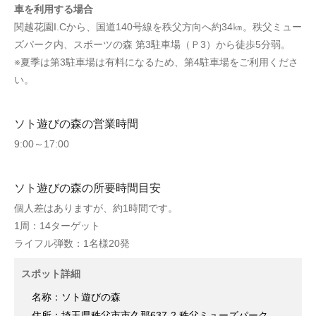
車を利用する場合
関越花園I.Cから、国道140号線を秩父方向へ約34㎞。秩父ミュー
ズパーク内、スポーツの森 第3駐車場（Ｐ3）から徒歩5分弱。
※夏季は第3駐車場は有料になるため、第4駐車場をご利用くださ
い。
ソト遊びの森の営業時間
9:00～17:00
ソト遊びの森の所要時間目安
個人差はありますが、約1時間です。
1周：14ターゲット
ライフル弾数：1名様20発
スポット詳細
名称：ソト遊びの森
住所：埼玉県秩父市市久那637-2 秩父ミューズパーク