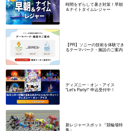
時間をずらして暑さ対策！早朝
＆ナイトタイムレジャー
【PR】ソニーの技術を体験でき
るテーマパーク・施設のご案内
ディズニー・オン・アイス
"Let's Party!" 申込受付中！
新レジャースポット『競輪場特
集』