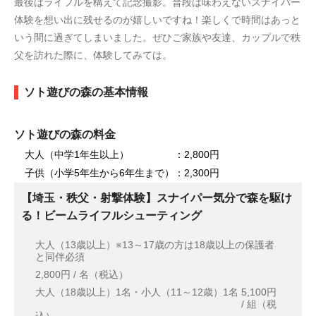
最後はライフルを構えて記念撮影。普段は味わえないスナイパー
体験を想い出に残せるのが嬉しいですね！楽しくで時間はあっと
いう間に過ぎてしまいました。ぜひご家族や友達、カップルで秩
父を訪れた際に、体験してみては。
ソト遊びの森の基本情報
ソト遊びの森の料金
大人（中学1年生以上） ：2,800円
子供（小学5年生から6年生まで）：2,300円
【埼玉・秩父・射撃体験】スナイパー気分で森を駆け
る！ビームライフルシューティング
大人（13歳以上）※13～17歳の方は18歳以上の保護者
と同伴必須
2,800円 / 名（税込）
大人（18歳以上）1名・小人（11～12歳）1名
5,100円
/ 組（税
込）