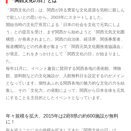
「関西文化の日」とは
「関西文化の日」は、関西が誇る豊富な文化資源を気軽に親しん
で欲しいとの思いから、2003年にスタートしました。
開始当時の文化庁長官による「日本の社会を文化で元気にしよ
う」との提言を受け、まず関西から始めようと「関西元気文化圏
構想」が発表されました。関西の自治体、経済界、関係事業者、
報道機関などの代表者が集まって「関西元気文化圏推進協議会」
が発足。これをきっかけとして「関西文化の日」が始まりまし
た。
毎年11月に、イベント趣旨に賛同する関西各地の美術館、博物
館、資料館などの文化施設が、入館無料日を設定するのがメイン
となっています。個性あふれる関西各地の魅力的な文化の力を結
集し、その「文化力」の発動によって、関西から日本全体を元気
にすることを主目的としたイベントとなっています。
年々規模を拡大、2015年は2府8県の約600施設が無料
に！
年を追うごとにその規模を拡大してきた「関西文化の日」は、