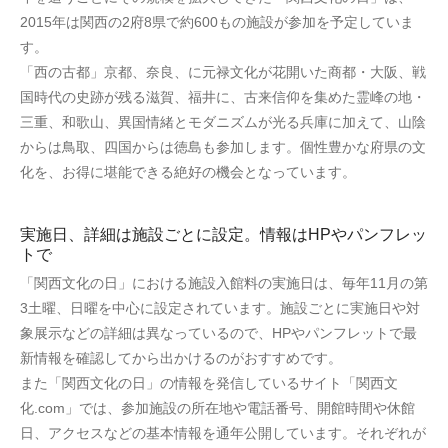
2015年は関西の2府8県で約600もの施設が参加を予定していま
す。
「西の古都」京都、奈良、に元禄文化が花開いた商都・大阪、戦
国時代の史跡が残る滋賀、福井に、古来信仰を集めた霊峰の地・
三重、和歌山、異国情緒とモダニズムが光る兵庫に加えて、山陰
からは鳥取、四国からは徳島も参加します。個性豊かな府県の文
化を、お得に堪能できる絶好の機会となっています。
実施日、詳細は施設ごとに設定。情報はHPやパンフレッ
トで
「関西文化の日」における施設入館料の実施日は、毎年11月の第
3土曜、日曜を中心に設定されています。施設ごとに実施日や対
象展示などの詳細は異なっているので、HPやパンフレットで最
新情報を確認してから出かけるのがおすすめです。
また「関西文化の日」の情報を発信しているサイト「関西文
化.com」では、参加施設の所在地や電話番号、開館時間や休館
日、アクセスなどの基本情報を通年公開しています。それぞれが