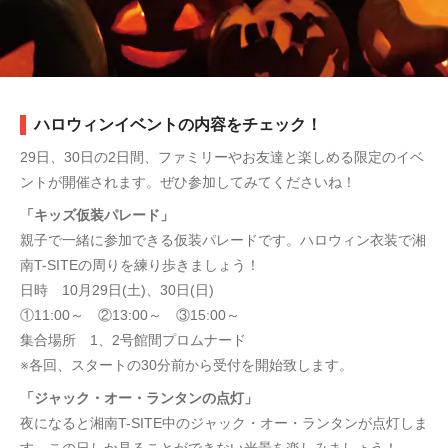
ハロウィンイベントの内容をチェック！
29日、30日の2日間、ファミリーやお友達と楽しめる限定のイベ
ントが開催されます。ぜひ参加してみてくださいね！
「キッズ仮装パレード」
親子で一緒に参加できる仮装パレードです。ハロウィン衣装で湘
南T-SITEの周りを練り歩きましょう！
日時 10月29日(土)、30日(日)
①11:00～ ②13:00～ ③15:00～
集合場所 1、2号館間プロムナード
※各回、スタートの30分前から受付を開始致します。
「ジャック・オー・ランタンの点灯」
夜になると湘南T-SITE中のジャック・オー・ランタンが点灯しま
す。この日しか見ることができない光景を楽しみましょう！