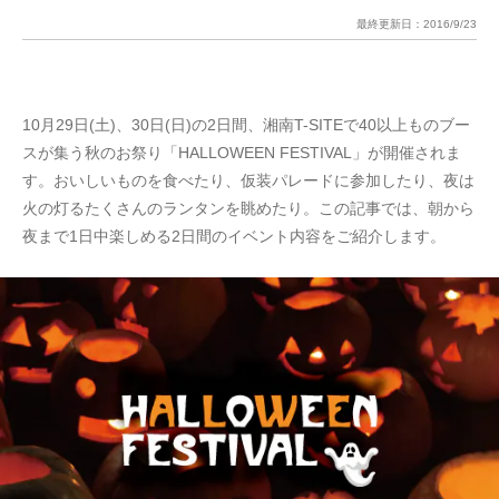
最終更新日：
2016/9/23
10月29日(土)、30日(日)の2日間、湘南T-SITEで40以上ものブー
スが集う秋のお祭り「HALLOWEEN FESTIVAL」が開催されま
す。おいしいものを食べたり、仮装パレードに参加したり、夜は
火の灯るたくさんのランタンを眺めたり。この記事では、朝から
夜まで1日中楽しめる2日間のイベント内容をご紹介します。