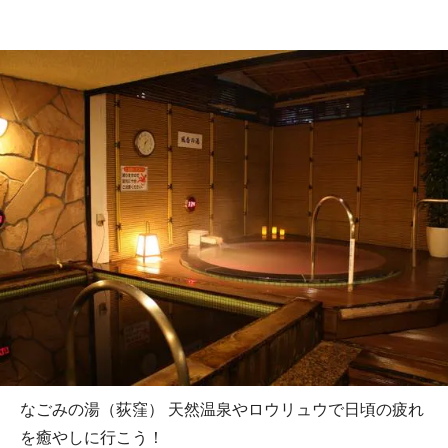
なごみの湯（荻窪） 天然温泉やロウリュウで日頃の疲れ
を癒やしに行こう！