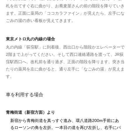
札を出てすぐ右に曲がり、お蕎麦屋さんの前の階段を降りていき
ます。正面に薬局の「ココカラファイン」が見えたら、左手にな
ごみの湯の赤い看板が見えてきます。
東京メトロ丸の内線の場合
丸の内線「荻窪駅」に到着後、西出口から階段かエレベーターで
2階まで上がってください。そして西口連絡通路を渡って、JR荻
窪駅西口へ。改札前を通り過ぎ、正面の階段を降ります。突き当
たりの薬局を左に曲がると、通り左手に「なごみの湯」が見えま
す。
車を利用する場合
青梅街道（新宿方面）より
新宿から青梅街道を真っすぐ進み、環八道路200m手前にあ
るローソンの角を左折。一本目の道を再び左折し、右手にパ