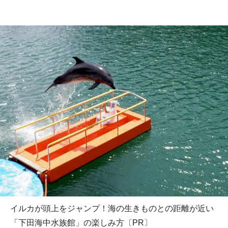
イルカが頭上をジャンプ！海の生きものとの距離が近い
「下田海中水族館」の楽しみ方〔PR〕