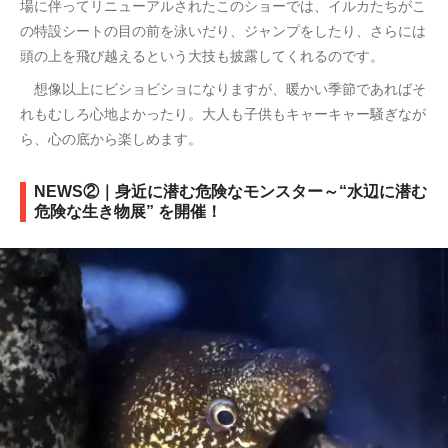
場に伴ってリニューアルされたこのショーでは、イルカたちがこ
の特設シートの目の前を泳いだり、ジャンプをしたり、さらには
頭の上を飛び越えるという大技も披露してくれるのです。
想像以上にビショビショになりますが、暖かい季節であればそ
れもむしろ心地よかったり。大人も子供もキャーキャー騒ぎなが
ら、心の底から楽しめます。
NEWS②｜身近に潜む危険なモンスター～“水辺に潜む
危険な生き物展” を開催！