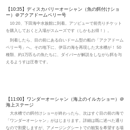
【10:35】ディスカバリーオーシャン（魚の餌付けショ
ー）＠アクアドームペリー号
10:20、下田海中水族館に到着。アソビューで前売りチケット
を購入しておくと入場がスムーズです（しかもお得！）。
到着したら、目の前にある白いドーム型の船の「アクアドーム
ペリー号」へ。その地下に、伊豆の海を再現した大水槽が！ 50
種類、約1万匹もの魚たちに、ダイバーが解説をしながら餌を与
えるようすは圧巻です。
【11:00】ワンダーオーシャン（海上のイルカショー）＠
海上ステージ
大水槽での餌付けショーが終わったら、次はすぐ目の前の海で
「ワンダーオーシャン」がはじまります。詳細は既に述べた通り
なので割愛しますが、アメージングシートでの観覧を希望する場