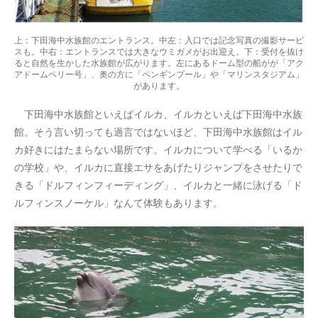
上：下田海中水族館のエントランス。中左：入口では記念写真の撮影サービ
スも。中右：エントランスでは大きなウミガメがお出迎え。下：受付を抜け
ると自然を生かした水族館が広がります。左にあるドーム型の船がが「アク
アドームペリー号」、奥の方に「ペンギンプール」や「マリンスタジアム」
があります。
下田海中水族館といえばイルカ、イルカといえば下田海中水族
館。そう言い切っても過言ではないほど、下田海中水族館はイル
カ好きにはたまらない場所です。イルカについて学べる「いるか
の学校」や、イルカに直接エサをあげたりジャンプをさせたりで
きる「ドルフィンフィーディング」、イルカと一緒に泳げる「ド
ルフィンスノーケル」なんて体験もあります。