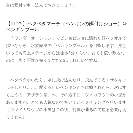
合は受付で申し込んでおきましょう。
【11:25】ペタペタマーチ（ペンギンの餌付けショー）＠
ペンギンプール
「ワンダーオーシャン」でビショビショに濡れた顔をタオルで
拭いながら、水族館奥の「ペンギンプール」を目指します。奥と
いっても海上ステージからは徒歩3分ぐらい。とても広い敷地な
のに、歩く距離が短くてすむのはうれしいですね。
ペタペタ歩いたり、水に飛び込んだり、飛んでくるエサをキャ
ッチしたり……。愛くるしいペンギンたちに癒されたら、次はす
ぐ近くの「アザラシ館」へ。その途中にコツメカワウソの小屋が
ありますが、とても人気なので空いているタイミングを狙います
（コツメカワウソの小屋はこの後、何度か通るので焦る必要はあ
りません）。