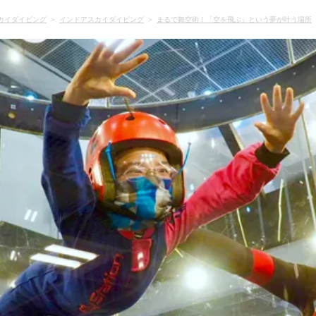
カイダイビング
インドアスカイダイビング
まるで舞空術！「空を飛ぶ」という夢が叶う場所