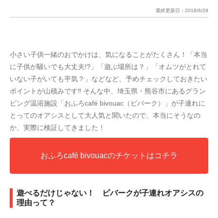
最終更新日：
2018/6/29
小さい子供一緒のおでかけは、気になることがたくさん！「本当
に子供が騒いでも大丈夫!?」「遊ぶ場所は？」「オムツがとれて
いない子がいても平気？」などなど、予めチェックしておきたい
ポイントが山積みです‼ そんな中、埼玉県・熊谷市にあるグラン
ピング温浴施設「おふろcafé bivouac（ビバーク）」が子連れに
とってのオアシスとして大人気と聞いたので、本当にそうなの
か、実際に検証してきました！
おふろcafé bivouacのチケットはコチラ
遊べるだけじゃない！ ビバークが子連れオアシスの
理由って？