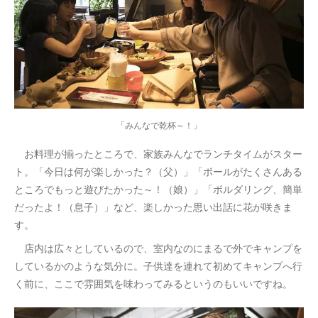
「みんなで乾杯～！」
お料理が揃ったところで、家族みんなでランチタイムがスター
ト。「今日は何が楽しかった？（父）」「ボールがたくさんある
ところでもっと遊びたかった～！（娘）」「ボルダリング、簡単
だったよ！（息子）」など、楽しかった思い出話に花が咲きま
す。
店内は広々としているので、室内なのにまるで外でキャンプを
しているかのような気分に。子供達を連れて初めてキャンプへ行
く前に、ここで雰囲気を味わってみるというのもいいですね。