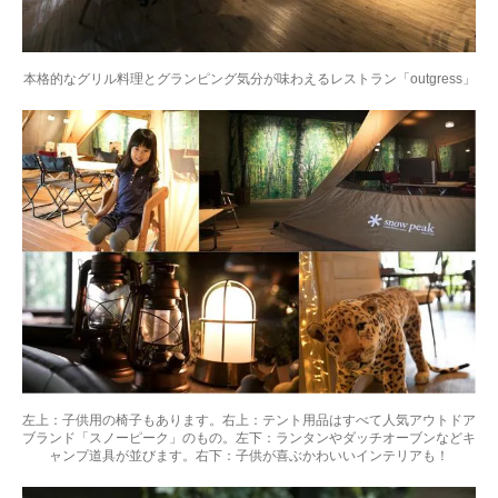
本格的なグリル料理とグランピング気分が味わえるレストラン「outgress」
左上：子供用の椅子もあります。右上：テント用品はすべて人気アウトドア
ブランド「スノーピーク」のもの。左下：ランタンやダッチオーブンなどキ
ャンプ道具が並びます。右下：子供が喜ぶかわいいインテリアも！