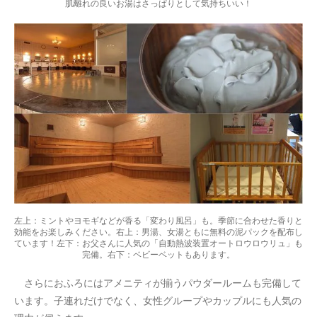
肌離れの良いお湯はさっぱりとして気持ちいい！
左上：ミントやヨモギなどが香る「変わり風呂」も。季節に合わせた香りと
効能をお楽しみください。右上：男湯、女湯ともに無料の泥パックを配布し
ています！左下：お父さんに人気の「自動熱波装置オートロウロウリュ」も
完備。右下：ベビーベットもあります。
さらにおふろにはアメニティが揃うパウダールームも完備して
います。子連れだけでなく、女性グループやカップルにも人気の