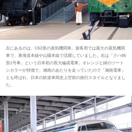
左にあるのは、C62形の蒸気機関車。旅客用では最大の蒸気機関
車で、東海道本線や山陽本線で活躍していました。右は「クハ86
形1号車」という日本初の長大編成電車。オレンジと緑のツート
ンカラーが特徴で、湘南のあたりを走っていたので「湘南電車」
とも呼ばれ、日本の鉄道車両史上空前の旅行スタイルとなりまし
た。