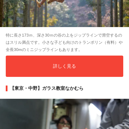
特に長さ173ｍ、深さ30ｍの谷の上をジップラインで滑空するの
はスリル満点です。小さな子ども向けのトランポリン（有料）や
全長30mのミニジップラインもあります。
詳しく見る
【東京・中野】ガラス教室なかむら