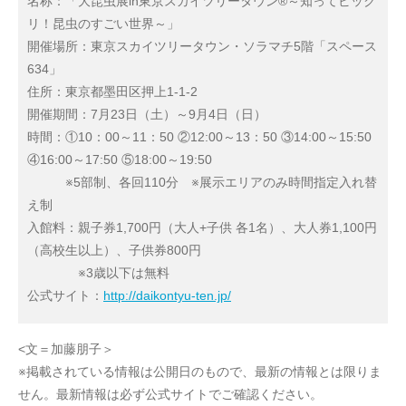
名称：「大昆虫展in東京スカイツリータウン®～知ってビック
リ！昆虫のすごい世界～」
開催場所：東京スカイツリータウン・ソラマチ5階「スペース
634」
住所：東京都墨田区押上1-1-2
開催期間：7月23日（土）～9月4日（日）
時間：①10：00～11：50 ②12:00～13：50 ③14:00～15:50
④16:00～17:50 ⑤18:00～19:50
※5部制、各回110分 ※展示エリアのみ時間指定入れ替
え制
入館料：親子券1,700円（大人+子供 各1名）、大人券1,100円
（高校生以上）、子供券800円
※3歳以下は無料
公式サイト：
http://daikontyu-ten.jp/
<文＝加藤朋子＞
※掲載されている情報は公開日のもので、最新の情報とは限りま
せん。最新情報は必ず公式サイトでご確認ください。