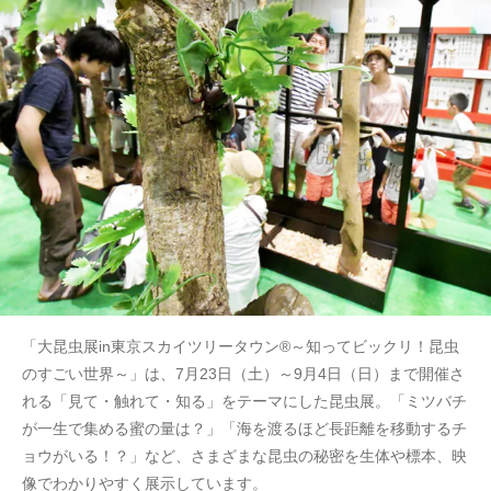
「大昆虫展in東京スカイツリータウン®～知ってビックリ！昆虫
のすごい世界～」は、7月23日（土）～9月4日（日）まで開催さ
れる「見て・触れて・知る」をテーマにした昆虫展。「ミツバチ
が一生で集める蜜の量は？」「海を渡るほど長距離を移動するチ
ョウがいる！？」など、さまざまな昆虫の秘密を生体や標本、映
像でわかりやすく展示しています。