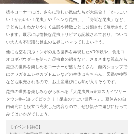
標本コーナーには、さらに珍しい昆虫たちが大集合！「かっこい
い！かわいい！昆虫」や「ヘンな昆虫」、「身近な昆虫」など、
子どもにもわかりやすく生態や特徴ごとに分類されて展示されて
います。展示には愉快な昆虫トリビアも記載されており、ついつ
い大人も不思議な昆虫の世界にハマってしまいそう。
他にも空を飛ぶトンボの見る世界を再現したVR体験や、食用コ
オロギパウダーを使った昆虫食の紹介など、さまざまな視点から
昆虫の世界を楽しめるコーナーが盛りだくさん！館内ショップで
はクワガタムシやカブトムシなどの生体はもちろん、図鑑や模型
なども販売されるので、お土産選びにも熱が入りそうです。
昆虫の世界を楽しみながら学べる「大昆虫展in東京スカイツリー
タウン®～知ってビックリ！昆虫のすごい世界～」。夏休みの自
由研究にも役立つ充実した内容なので、ぜひ親子で遊びに行って
みてはいかがでしょう。
【イベント詳細】