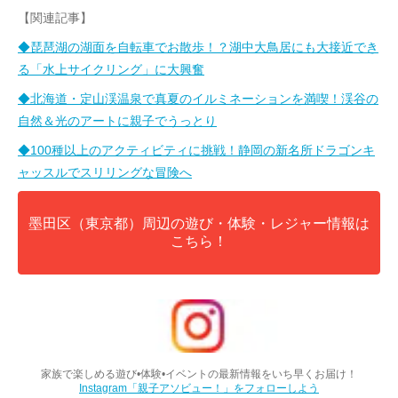
【関連記事】
◆琵琶湖の湖面を自転車でお散歩！？湖中大鳥居にも大接近でき
る「水上サイクリング」に大興奮
◆北海道・定山渓温泉で真夏のイルミネーションを満喫！渓谷の
自然＆光のアートに親子でうっとり
◆100種以上のアクティビティに挑戦！静岡の新名所ドラゴンキ
ャッスルでスリリングな冒険へ
墨田区（東京都）周辺の遊び・体験・レジャー情報は
こちら！
家族で楽しめる遊び•体験•イベントの最新情報をいち早くお届け！
Instagram「親子アソビュー！」をフォローしよう