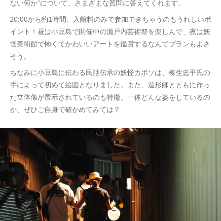
ない何か”について、さまざまな質問に答えてくれます。
20:00から約1時間、入館料のみで参加できちゃうのもうれしいポ
イント！昼は小豆島で開催中の瀬戸内芸術祭を楽しんで、夜は妖
怪美術館で怖くてかわいいアートを鑑賞するなんてプランもよさ
そう。
ちなみに小豆島に伝わる民話伝承の妖怪カボソは、柳生忠平氏の
手によって初めて絵図となりました。また、造形師とともに作っ
た立体像が展示されているのも特徴。一体どんな姿をしているの
か、ぜひご自身で確かめてみては？