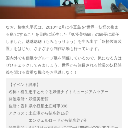
なお、柳生忠平氏は、2018年2月に小豆島を“世界一妖怪の集ま
る島”にすることを目的に誕生した「妖怪美術館」の館長に就任
しました。魑魅魍魎（ちみもうりょう）を生み出す「妖怪製造装
置」をはじめ、さまざまな制作活動も行っています。
国内外でも個展やグループ展を開催しているので、気になる方は
ぜひチェックしてみましょう。世界から注目される館長の妖怪談
義を聞ける貴重な機会をお見逃しなく！
【イベント詳細】
名称：柳生忠平とめぐる妖怪ナイトミュージアムツアー
開催場所：妖怪美術館
住所：香川県小豆郡土庄町甲398
アクセス：土庄港から徒歩約15分
エンジェルロードから徒歩約7分
開催期間：8月11日～9月4日（ツアーは開催日の20:00スター