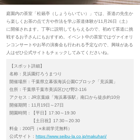
庭園内の茶室「松籟亭（しょうらいてい）」では、茶道の先生か
ら楽しくお茶の点て方や作法を学ぶ茶道体験が11月26日（土）
に開催されます。丁寧に説明してもらえるので、初めて茶道に挑
戦するお子さんにもおすすめ。イベント中の茶室ではヴァイオリ
ンコンサートやお琴の演奏会も行われる予定なので、興味がある
人はぜひ公式サイトもチェックしてみてくださいね。
【スポット詳細】
名称：見浜園灯ろうまつり
開催場所：千葉県立幕張海浜公園Cブロック「見浜園」
住所：千葉県千葉市美浜区ひび野2-116
アクセス：JR京葉線「海浜幕張駅」南口から徒歩約10分
開催期間：11月19日～27日
開園時間：【平日】17:30～19:30
【土日祝】17:30～20:30
料金：200円（※未就学児無料）
公式サイト：
https://www.seibu-la.co.jp/makuhari/