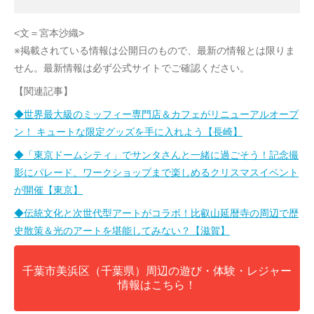
<文＝宮本沙織>
※掲載されている情報は公開日のもので、最新の情報とは限りま
せん。最新情報は必ず公式サイトでご確認ください。
【関連記事】
◆世界最大級のミッフィー専門店＆カフェがリニューアルオープ
ン！ キュートな限定グッズを手に入れよう【長崎】
◆「東京ドームシティ」でサンタさんと一緒に過ごそう！記念撮
影にパレード、ワークショップまで楽しめるクリスマスイベント
が開催【東京】
◆伝統文化と次世代型アートがコラボ！比叡山延暦寺の周辺で歴
史散策＆光のアートを堪能してみない？【滋賀】
千葉市美浜区（千葉県）周辺の遊び・体験・レジャー
情報はこちら！