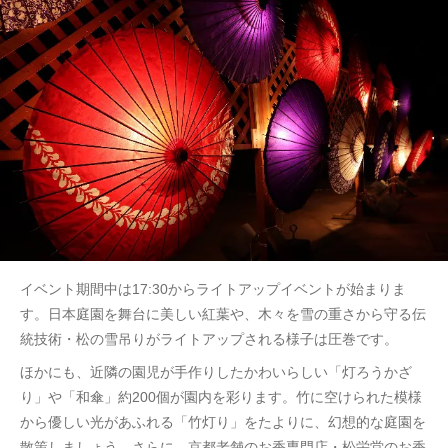
イベント期間中は17:30からライトアップイベントが始まりま
す。日本庭園を舞台に美しい紅葉や、木々を雪の重さから守る伝
統技術・松の雪吊りがライトアップされる様子は圧巻です。
ほかにも、近隣の園児が手作りしたかわいらしい「灯ろうかざ
り」や「和傘」約200個が園内を彩ります。竹に空けられた模様
から優しい光があふれる「竹灯り」をたよりに、幻想的な庭園を
散策しましょう。さらに、京都老舗のお香専門店・松栄堂のお香