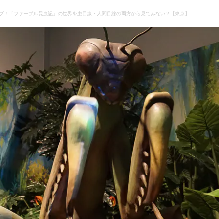
ブ！「ファーブル昆虫記」の世界を虫目線・人間目線の両方から見てみない？【東京】