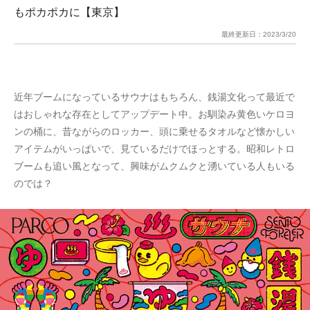
もポカポカに【東京】
最終更新日：
2023/3/20
近年ブームになっているサウナはもちろん、銭湯文化って最近で
はおしゃれな存在としてアップデート中。お馴染み黄色いケロヨ
ンの桶に、昔ながらのロッカー、頭に乗せるタオルなど懐かしい
アイテムがいっぱいで、見ているだけでほっとする。昭和レトロ
ブームも追い風となって、興味がムクムクと湧いている人もいる
のでは？