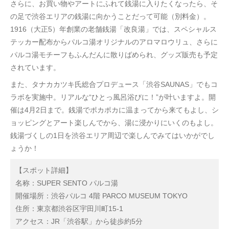
さらに、お買い物やアートにふれて銭湯に入りたくなったら、そ
の足で渋谷エリアの銭湯に向かうことだって可能（別料金）。
1916（大正5）年創業の老舗銭湯「改良湯」では、スペシャルス
テッカー配布からパルコ湯オリジナルのアロマロウリュ、さらに
パルコ湯モチーフもふんだんに散りばめられ、グッズ販売も予定
されています。
また、タナカカツキ氏総合プロデュース「渋谷SAUNAS」でもコ
ラボを実施中。リアルな“ひとっ風呂浴びに！”が叶いますよ。開
催は4月2日まで。銭湯でポカポカに温まってから来てもよし、シ
ョッピングとアート楽しんでから、湯に浸かりにいくのもよし。
銭湯づくしの1日を渋谷エリア周辺で楽しんでみてはいかがでし
ょうか！
【スポット詳細】
名称：SUPER SENTO パルコ湯
開催場所：渋谷パルコ 4階 PARCO MUSEUM TOKYO
住所：東京都渋谷区宇田川町15-1
アクセス：JR「渋谷駅」から徒歩約5分