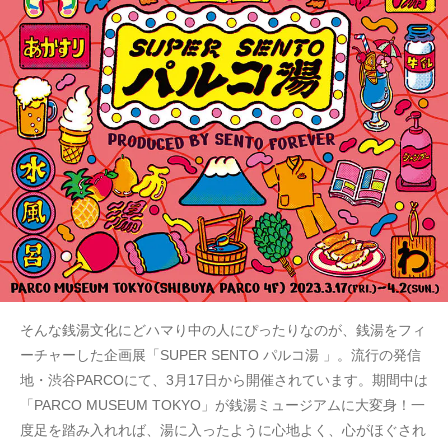
そんな銭湯文化にどハマり中の人にぴったりなのが、銭湯をフィ
ーチャーした企画展「SUPER SENTO パルコ湯 」。流行の発信
地・渋谷PARCOにて、3月17日から開催されています。期間中は
「PARCO MUSEUM TOKYO」が銭湯ミュージアムに大変身！一
度足を踏み入れれば、湯に入ったように心地よく、心がほぐされ