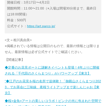
開催日程：3月17日〜4月2日
開館時間：11:00〜21:00（※入場は閉場30分前まで、最終日
は18:00閉場）
料金：500円
公式サイト：
https://art.parco.jp/
<文＝相川真由美>
※掲載されている情報は公開日のもので、最新の情報とは限りま
せん。最新情報は必ず公式サイトでご確認ください。
【関連記事】
◆定番のお花見ボートに謎解きイベントも登場！4年ぶりに開催
される「千代田のさくらまつり」がパワーアップ【東京】
“◆江戸のお花見を桜の名所で追体験！「御殿山さくらまつり202
3」でお茶会に三味線、夜桜ライトアップまで楽しんじゃお【東
京】
◆桜×金魚×アートの美しいコラボ！ピンクの光に包まれた空間で