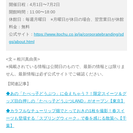
開催日程：4月1日〜7月2日
開館時間：11:00〜18:00
休館日：毎週月曜日 ※月曜日が休日の場合、翌営業日が休館
料金：無料
公式サイト：
https://www.itochu.co.jp/ja/corporatebranding/sd
gs/about.html
<文＝相川真由美>
※掲載されている情報は公開日のもので、最新の情報とは限りま
せん。最新情報は必ず公式サイトでご確認ください。
【関連記事】
◆あの「たべっ子どうぶつ」に会えちゃう？！限定スイーツ＆グ
ッズ目白押しの「たべっ子どうぶつLAND」がオープン【東京】
◆カラフルなチューリップ畑でとっておきの1枚を撮影！春スイ
ーツも登場する「スプリングウィーク」で春を感じる散策へ【千
葉】