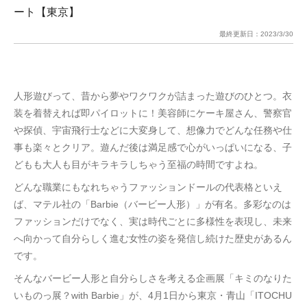
ート【東京】
最終更新日：
2023/3/30
人形遊びって、昔から夢やワクワクが詰まった遊びのひとつ。衣
装を着替えれば即パイロットに！美容師にケーキ屋さん、警察官
や探偵、宇宙飛行士などに大変身して、想像力でどんな任務や仕
事も楽々とクリア。遊んだ後は満足感で心がいっぱいになる、子
どもも大人も目がキラキラしちゃう至福の時間ですよね。
どんな職業にもなれちゃうファッションドールの代表格といえ
ば、マテル社の「Barbie（バービー人形）」が有名。多彩なのは
ファッションだけでなく、実は時代ごとに多様性を表現し、未来
へ向かって自分らしく進む女性の姿を発信し続けた歴史があるん
です。
そんなバービー人形と自分らしさを考える企画展「キミのなりた
いものっ展？with Barbie」が、4月1日から東京・青山「ITOCHU