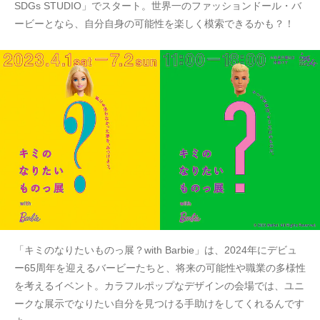
SDGs STUDIO」でスタート。世界一のファッションドール・バ
ービーとなら、自分自身の可能性を楽しく模索できるかも？！
「キミのなりたいものっ展？with Barbie」は、2024年にデビュ
ー65周年を迎えるバービーたちと、将来の可能性や職業の多様性
を考えるイベント。カラフルポップなデザインの会場では、ユニ
ークな展示でなりたい自分を見つける手助けをしてくれるんです