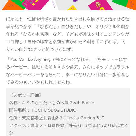
ほかにも、性格や特徴が書かれた引き出しを開けると活かせる仕
事が見つかる「『ひきだし』のひきだし」や、オリジナル名刺が
作れる「なるかも名刺」など、子どもが興味を引くコンテンツが
目白押し！自分の職業と名前が書かれた名刺を手にすれば、“な
りたい自分”にグッと近づけるはず。
「You Can Be Anything（何にだってなれる）」をモットーにす
るバービー。挑戦する前向きさや勇気、さらにポップでカラフル
なバービーパワーをもらって、本当になりたい自分に一歩前進し
てみるのもいいかもしれませんね。
【スポット詳細】
名称：キミのなりたいものっ展？with Barbie
開催場所：ITOCHU SDGs STUDIO
住所：東京都港区北青山2-3-1 Itochu Garden B1F
アクセス：東京メトロ銀座線「外苑前」駅出口4aより徒歩約2
分