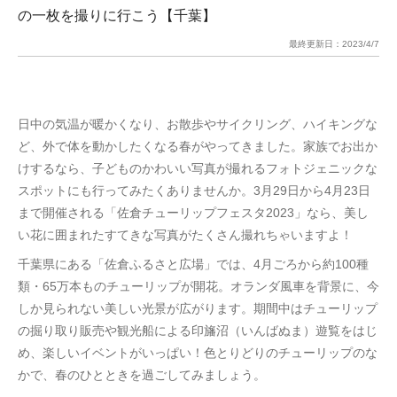
の一枚を撮りに行こう【千葉】
最終更新日：
2023/4/7
日中の気温が暖かくなり、お散歩やサイクリング、ハイキングな
ど、外で体を動かしたくなる春がやってきました。家族でお出か
けするなら、子どものかわいい写真が撮れるフォトジェニックな
スポットにも行ってみたくありませんか。3月29日から4月23日
まで開催される「佐倉チューリップフェスタ2023」なら、美し
い花に囲まれたすてきな写真がたくさん撮れちゃいますよ！
千葉県にある「佐倉ふるさと広場」では、4月ごろから約100種
類・65万本ものチューリップが開花。オランダ風車を背景に、今
しか見られない美しい光景が広がります。期間中はチューリップ
の掘り取り販売や観光船による印旛沼（いんばぬま）遊覧をはじ
め、楽しいイベントがいっぱい！色とりどりのチューリップのな
かで、春のひとときを過ごしてみましょう。