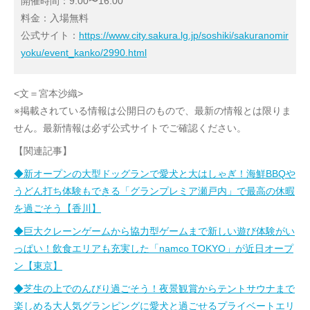
開催時間：9:00〜16:00
料金：入場無料
公式サイト：
https://www.city.sakura.lg.jp/soshiki/sakuranomir
yoku/event_kanko/2990.html
<文＝宮本沙織>
※掲載されている情報は公開日のもので、最新の情報とは限りま
せん。最新情報は必ず公式サイトでご確認ください。
【関連記事】
◆新オープンの大型ドッグランで愛犬と大はしゃぎ！海鮮BBQや
うどん打ち体験もできる「グランプレミア瀬戸内」で最高の休暇
を過ごそう【香川】
◆巨大クレーンゲームから協力型ゲームまで新しい遊び体験がい
っぱい！飲食エリアも充実した「namco TOKYO」が近日オープ
ン【東京】
◆芝生の上でのんびり過ごそう！夜景観賞からテントサウナまで
楽しめる大人気グランピングに愛犬と過ごせるプライベートエリ