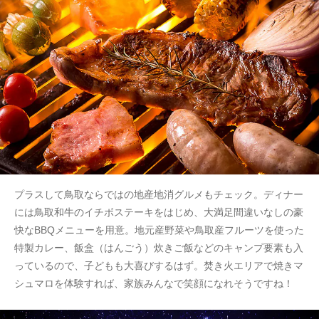
プラスして鳥取ならではの地産地消グルメもチェック。ディナー
には鳥取和牛のイチボステーキをはじめ、大満足間違いなしの豪
快なBBQメニューを用意。地元産野菜や鳥取産フルーツを使った
特製カレー、飯盒（はんごう）炊きご飯などのキャンプ要素も入
っているので、子どもも大喜びするはず。焚き火エリアで焼きマ
シュマロを体験すれば、家族みんなで笑顔になれそうですね！