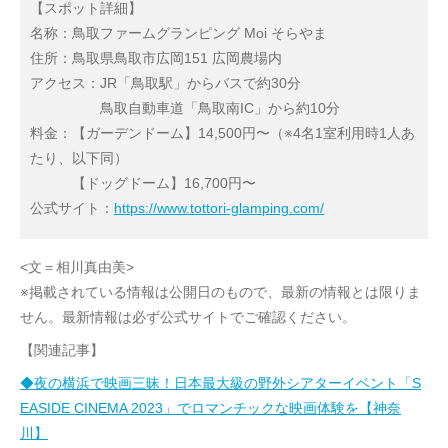
【スポット詳細】
名称：鳥取ファームグランピング Moi そらやま
住所：鳥取県鳥取市広岡151 広岡農場内
アクセス：JR「鳥取駅」からバスで約30分
鳥取自動車道「鳥取南IC」から約10分
料金：【ガーデンドーム】14,500円〜（※4名1室利用時1人あ
たり、以下同）
【ドッグドーム】16,700円〜
公式サイト：
https://www.tottori-glamping.com/
<文＝相川真由美>
※掲載されている情報は公開日のもので、最新の情報とは限りま
せん。最新情報は必ず公式サイトでご確認ください。
【関連記事】
◆夜の横浜で映画三昧！日本最大級の野外シアターイベント「S
EASIDE CINEMA 2023」でロマンチックな映画体験を【神奈
川】