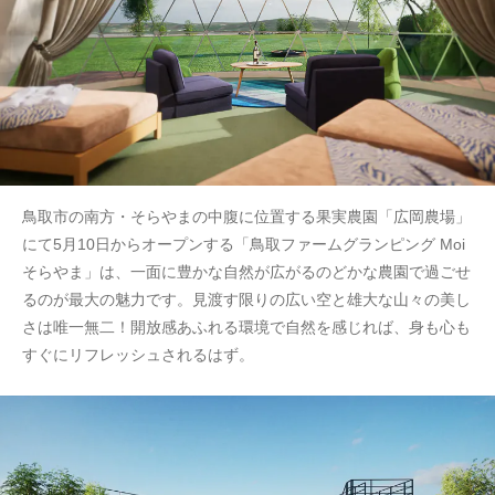
鳥取市の南方・そらやまの中腹に位置する果実農園「広岡農場」
にて5月10日からオープンする「鳥取ファームグランピング Moi
そらやま」は、一面に豊かな自然が広がるのどかな農園で過ごせ
るのが最大の魅力です。見渡す限りの広い空と雄大な山々の美し
さは唯一無二！開放感あふれる環境で自然を感じれば、身も心も
すぐにリフレッシュされるはず。