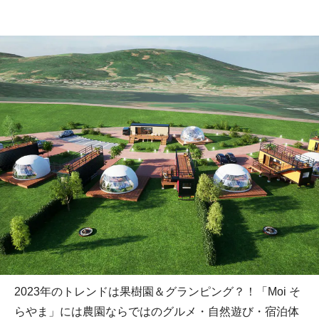
2023年のトレンドは果樹園＆グランピング？！「Moi そ
らやま」には農園ならではのグルメ・自然遊び・宿泊体