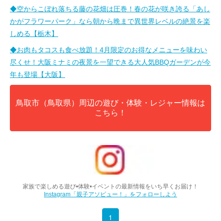
◆空からこぼれ落ちる藤の花畑は圧巻！春の花が咲き誇る「あし
かがフラワーパーク」なら朝から晩まで異世界レベルの絶景を楽
しめる【栃木】
◆お肉もタコスも食べ放題！4月限定のお得なメニューを味わい
尽くせ！大阪ミナミの夜景を一望できる大人気BBQガーデンが今
年も登場【大阪】
鳥取市（鳥取県）周辺の遊び・体験・レジャー情報は
こちら！
家族で楽しめる遊び•体験•イベントの最新情報をいち早くお届け！
Instagram「親子アソビュー！」をフォローしよう
1