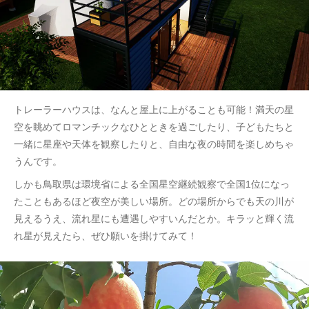
トレーラーハウスは、なんと屋上に上がることも可能！満天の星
空を眺めてロマンチックなひとときを過ごしたり、子どもたちと
一緒に星座や天体を観察したりと、自由な夜の時間を楽しめちゃ
うんです。
しかも鳥取県は環境省による全国星空継続観察で全国1位になっ
たこともあるほど夜空が美しい場所。どの場所からでも天の川が
見えるうえ、流れ星にも遭遇しやすいんだとか。キラッと輝く流
れ星が見えたら、ぜひ願いを掛けてみて！