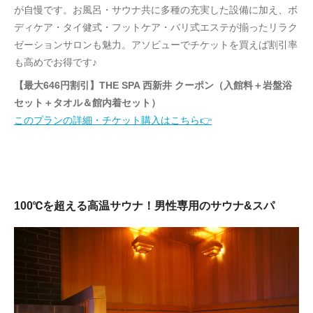
が自慢です。お風呂・サウナ共に多種の充実した設備に加え、ボ
ディケア・タイ健式・フットケア・バリ式エステが揃ったリラク
ゼーションサロンも魅力。アソビューでチケットを買えば割引率
も高めでお得です♪
【最大646円割引】THE SPA 西新井 クーポン（入館料＋岩盤浴
セット＋タオル＆館内着セット）
このプランの詳細・チケット購入はこちら👉
100℃を超える高温サウナ！男性専用のサウナ&スパ