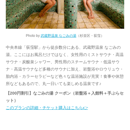
Photo by
武蔵野温泉 なごみの湯
（杉並区・荻窪）
中央本線「荻窪駅」から徒歩数分にある、武蔵野温泉 なごみの
湯。ここにはお風呂だけではなく、女性用のミストサウナ・高温
サウナ・炭酸泉シャワー、男性用のスチームサウナ・低温サウ
ナ・高温サウナなど多種のサウナに加え、岩盤浴やロウリュウ・
胎内浴・カラーセラピーなど色々な温浴施設が充実！食事や休憩
所などもあるので、丸一日いても楽しめる温泉です♪
【200円割引】なごみの湯 クーポン（岩盤浴＋入館料＋手ぶらセ
ット）
このプランの詳細・チケット購入はこちら👉