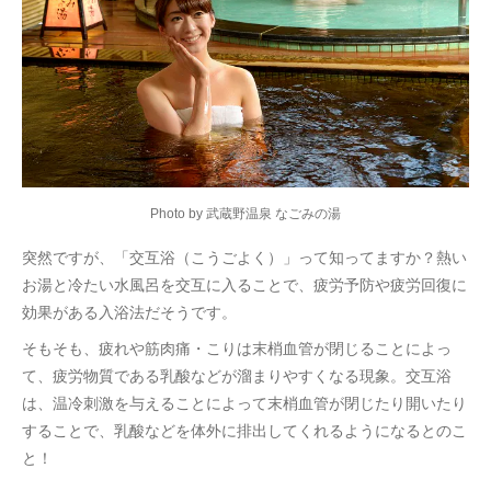
Photo by 武蔵野温泉 なごみの湯
突然ですが、「交互浴（こうごよく）」って知ってますか？熱い
お湯と冷たい水風呂を交互に入ることで、疲労予防や疲労回復に
効果がある入浴法だそうです。
そもそも、疲れや筋肉痛・こりは末梢血管が閉じることによっ
て、疲労物質である乳酸などが溜まりやすくなる現象。交互浴
は、温冷刺激を与えることによって末梢血管が閉じたり開いたり
することで、乳酸などを体外に排出してくれるようになるとのこ
と！