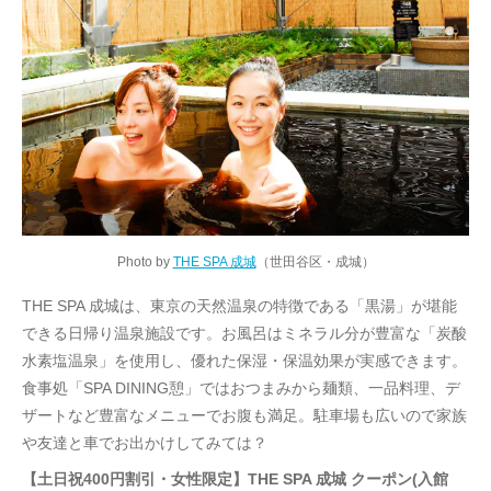
Photo by
THE SPA 成城
（世田谷区・成城）
THE SPA 成城は、東京の天然温泉の特徴である「黒湯」が堪能
できる日帰り温泉施設です。お風呂はミネラル分が豊富な「炭酸
水素塩温泉」を使用し、優れた保湿・保温効果が実感できます。
食事処「SPA DINING憩」ではおつまみから麺類、一品料理、デ
ザートなど豊富なメニューでお腹も満足。駐車場も広いので家族
や友達と車でお出かけしてみては？
【土日祝400円割引・女性限定】THE SPA 成城 クーポン(入館