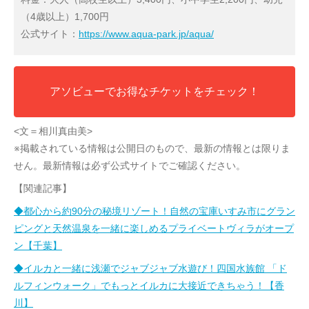
（4歳以上）1,700円
公式サイト：
https://www.aqua-park.jp/aqua/
アソビューでお得なチケットをチェック！
<文＝相川真由美>
※掲載されている情報は公開日のもので、最新の情報とは限りま
せん。最新情報は必ず公式サイトでご確認ください。
【関連記事】
◆都心から約90分の秘境リゾート！自然の宝庫いすみ市にグラン
ピングと天然温泉を一緒に楽しめるプライベートヴィラがオープ
ン【千葉】
◆イルカと一緒に浅瀬でジャブジャブ水遊び！四国水族館 「ド
ルフィンウォーク」でもっとイルカに大接近できちゃう！【香
川】