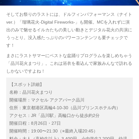
そしてお祭りのラストには、ドルフィンパフォーマンス（ナイト
ver.）「瑠璃花火-Digital Fireworks-」も開催。MCを入れずに演
出のみで魅せるイルカたちの美しい動きとデジタル花火の共演に
うっとり。没入感たっぷりのパワーコンテンツも要チェックで
す！
まさにラストサマーにベストな盆踊りプログラムを楽しめちゃう
「品川花火まつり」。これは浴衣を着込んで家族みんなで訪れる
しかないですよね！
【スポット詳細】
名称：品川花火まつり
開催場所：マクセル アクアパーク品川
住所：東京都港区高輪4-10-30（品川プリンスホテル内）
アクセス：JR「品川駅」高輪口から徒歩約2分
開催日程：8月26日・27日
開催時間：19:00〜21:30（※最終入場20:45）
料金：大人（高校生以上）3,400円、小中学生2,200円、幼児