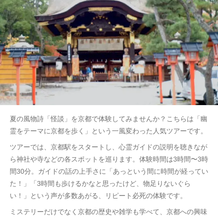
夏の風物詩「怪談」を京都で体験してみませんか？こちらは「幽
霊をテーマに京都を歩く」という一風変わった人気ツアーです。
ツアーでは、京都駅をスタートし、心霊ガイドの説明を聴きなが
ら神社や寺などの各スポットを巡ります。体験時間は3時間〜3時
間30分。ガイドの話の上手さに「あっという間に時間が経ってい
た！」「3時間も歩けるかなと思ったけど、物足りないぐら
い！」という声が多数あがる、リピート必死の体験です。
ミステリーだけでなく京都の歴史や雑学も学べて、京都への興味