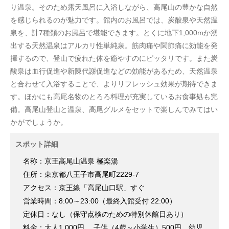
り温泉。そのため露天風呂に入浴しながら、高尾山の豊かな自然
を感じられるのが魅力です。館内のお風呂では、炭酸泉や天然温
泉を、計7種類のお風呂で堪能できます。とくに地下1,000mか湧
出する天然温泉はアルカリ性単純泉。筋肉痛や関節痛に効能を発
揮するので、登山で疲れた体を癒やすのにピッタリです。また炭
酸泉は血行促進や新陳代謝促進などの効能があるため、天然温泉
と合わせて入浴することで、よりリフレッシュ効果が期待できま
す。ほかにも高尾名物のとろろ料理が充実しているお食事処も完
備。高尾山登山と温泉、高尾グルメをセットで楽しんでみてはい
かがでしょうか。
スポット詳細
名称：京王高尾山温泉 極楽湯
住所：東京都八王子市高尾町2229-7
アクセス：京王線「高尾山口駅」すぐ
営業時間：8:00～23:00（最終入館受付 22:00）
定休日：なし（保守点検のための特別休館日あり）
料金：大人1,000円 、子供（4歳～小学生）500円、幼児