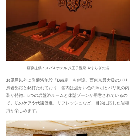
画像提供：スパ＆ホテル 八王子温泉 やすらぎの湯
お風呂以外に岩盤浴施設「Bali庵」も併設。西東京最大級のバリ
風岩盤浴と銘打たれており、館内は温かい色の照明とバリ風の内
装が特徴。5つの岩盤浴ルームと休憩ゾーンが用意されているの
で、肌のケアや代謝促進、リフレッシュなど、目的に応じた岩盤
浴が楽しめます。