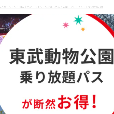
ルミネーションと30以上のアトラクションが楽しめる！入園＋アトラクション乗り放題パス