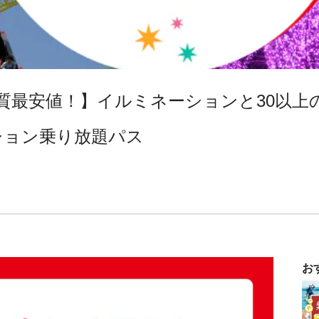
質最安値！】イルミネーションと30以上
ション乗り放題パス
お