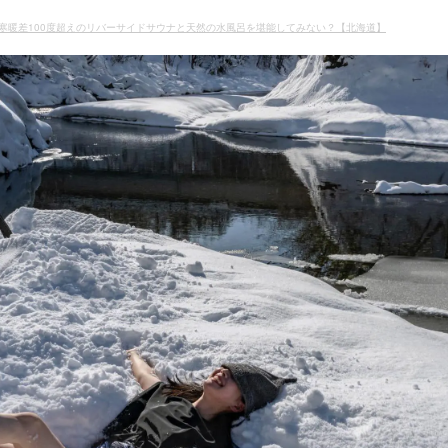
寒暖差100度超えのリバーサイドサウナと天然の水風呂を堪能してみない？【北海道】