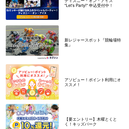
ディズニー・オン・アイス
"Let's Party!" 申込受付中！
新レジャースポット『競輪場特
集』
アソビュー！ポイント利用にオ
ススメ！
【要エントリー】木曜とくと
く！キッズパーク